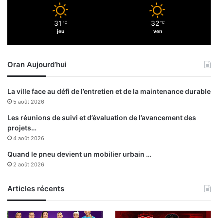
e
e
s
s
31
32
4
℃
℃
i
jeu
ven
8
m
h
p
e
r
Oran Aujourd’hui
u
o
r
v
e
i
La ville face au défi de l’entretien et de la maintenance durable
s
s
5 août 2026
a
t
Les réunions de suivi et d’évaluation de l’avancement des
i
projets…
o
4 août 2026
n
Quand le pneu devient un mobilier urbain …
s
2 août 2026
Articles récents