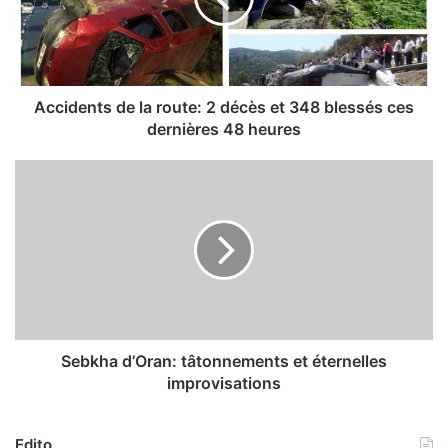
d
e
n
t
s
d
Accidents de la route: 2 décès et 348 blessés ces
e
dernières 48 heures
l
a
S
r
e
o
b
u
k
t
h
e
a
:
d
2
’
d
O
é
r
Sebkha d’Oran: tâtonnements et éternelles
c
a
improvisations
è
n
s
:
e
t
Edito