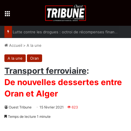
Menu
Lutte contre les drogues : octroi de récompenses financières aux dénonciateurs de trafiquants
Accueil
>
A la une
A la une
Oran
Transport ferroviaire
:
De nouvelles dessertes entre
Oran et Alger
Ouest Tribune
15 février 2021
623
Temps de lecture 1 minute