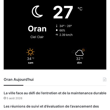
j
e
27
o
p
℃
u
ê
r
c
d
h
Oran
34º - 26º
’
é
66%
h
2.39 km/h
Ciel Clair
u
i
34
32
℃
℃
sam
dim
Oran Aujourd’hui
La ville face au défi de l’entretien et de la maintenance durable
5 août 2026
Les réunions de suivi et d’évaluation de l’avancement des