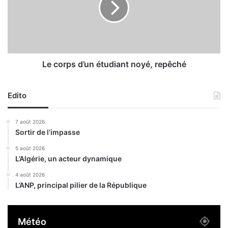
d
r
u
p
s
s
e
d
c
’
t
u
Le corps d’un étudiant noyé, repêché
e
n
u
é
r
Edito
t
e
u
n
d
7 août 2026
g
i
Sortir de l’impasse
r
a
è
n
5 août 2026
L’Algérie, un acteur dynamique
v
t
e
n
4 août 2026
d
o
L’ANP, principal pilier de la République
è
y
s
é
a
,
Météo
u
r