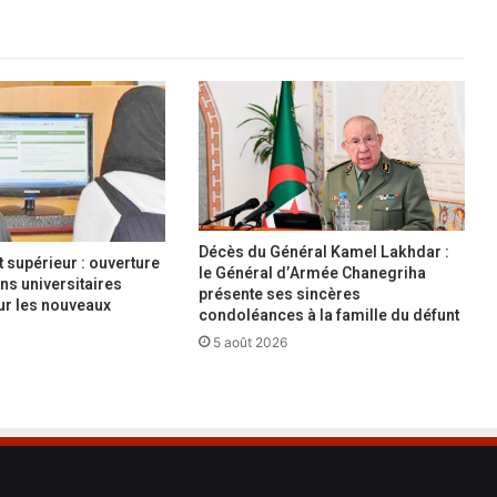
o
s
e
s
d
u
v
a
c
c
i
Décès du Général Kamel Lakhdar :
supérieur : ouverture
n
le Général d’Armée Chanegriha
ns universitaires
A
présente ses sincères
our les nouveaux
condoléances à la famille du défunt
s
t
5 août 2026
r
a
Z
e
n
e