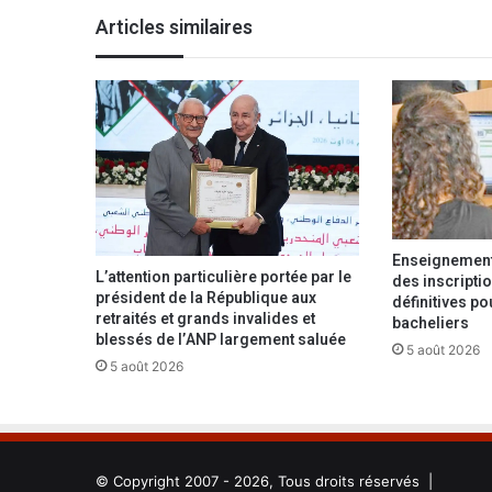
b
Articles similaires
o
u
n
e
s
u
b
i
t
e
Enseignement 
n
L’attention particulière portée par le
des inscriptio
A
président de la République aux
définitives p
l
retraités et grands invalides et
bacheliers
l
blessés de l’ANP largement saluée
5 août 2026
e
5 août 2026
m
a
g
n
e
© Copyright 2007 - 2026, Tous droits réservés |