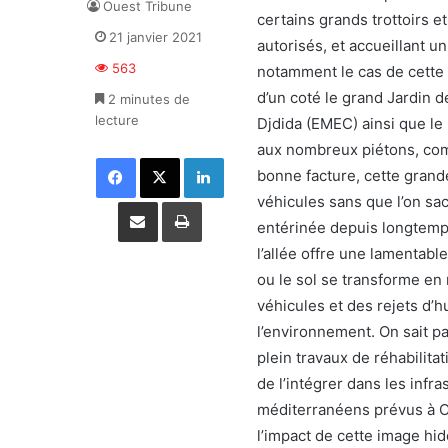
Ouest Tribune
certains grands trottoirs e
21 janvier 2021
autorisés, et accueillant 
563
notamment le cas de cette v
d’un coté le grand Jardin d
2 minutes de
lecture
Djdida (EMEC) ainsi que le
aux nombreux piétons, com
Facebook
X
Linkedin
bonne facture, cette grand
véhicules sans que l’on sa
Partager par email
Imprimer
entérinée depuis longtemps
l’allée offre une lamentab
ou le sol se transforme e
véhicules et des rejets d’
l’environnement. On sait pa
plein travaux de réhabilit
de l’intégrer dans les infr
méditerranéens prévus à Or
l’impact de cette image hid