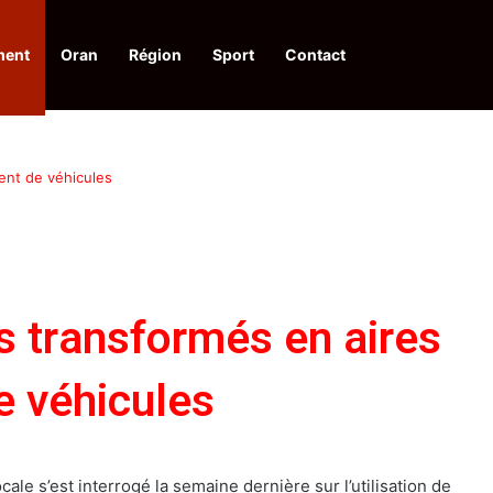
ment
Oran
Région
Sport
Contact
pelle à une action collective
ent de véhicules
s transformés en aires
e véhicules
cale s’est interrogé la semaine dernière sur l’utilisation de