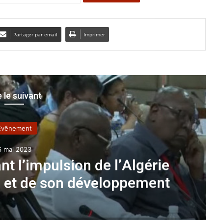
Partager par email
Imprimer
e le suivant
Evênement
23 février 2026
Transport maritime : lancemen
pour la saison estiv