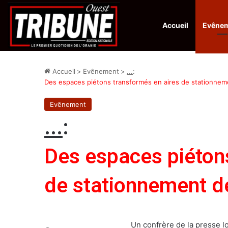
Accueil
Evêne
Infos en Direct:
Protection de la ville sainte d’El-Qods : l’Algérie ap
Accueil
>
Evênement
>
...
:
Des espaces piétons transformés en aires de stationnem
Evênement
...
:
Des espaces piéton
de stationnement d
Un confrère de la presse lo