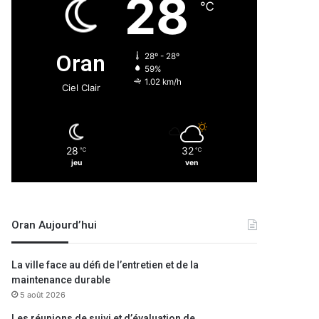
28
℃
Oran
28º - 28º
59%
1.02 km/h
Ciel Clair
28
32
℃
℃
jeu
ven
Oran Aujourd’hui
La ville face au défi de l’entretien et de la
maintenance durable
5 août 2026
Les réunions de suivi et d’évaluation de