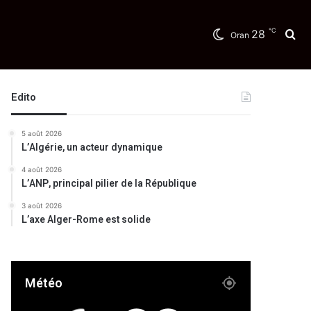
℃
28
Re
Oran
Edito
5 août 2026
L’Algérie, un acteur dynamique
4 août 2026
L’ANP, principal pilier de la République
3 août 2026
L’axe Alger-Rome est solide
Météo