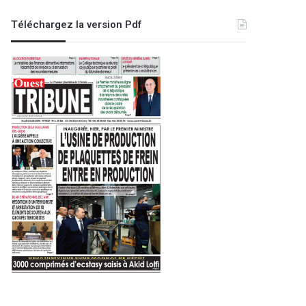
Téléchargez la version Pdf
t des réservations
ANP 
ale 2026
supé