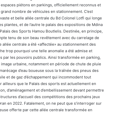
t espaces piétons en parkings, officiellement reconnus et
un grand nombre de véhicules en stationnement. C’est
aste et belle allée centrale du Bd Colonel Lotfi qui longe
es plantes, et de l’autre le palais des expositions de Mdina
 Palais des Sports Hamou Boutlelis. Destinée, en principe,
pte tenu de son beau revêtement avec du carrelage de
e allée centrale a été «affectée» au stationnement des
che trop pourquoi une telle anomalie a été admise et
 par les pouvoirs publics. Ainsi transformée en parking,
le image urbaine, notamment en période de chute de pluie
n marécage d’eau boueuse sous la traînée des pneus des
huile et de gaz d’échappement qui incommodent tout
r ailleurs que le Palais des sports est actuellement en
ation, d’aménagement et d’embellissement devant permettre
astructures d’accueil des compétitions des prochains jeux
an en 2022. Fatalement, on ne peut que s’interroger sur
euse offerte par cette allée centrale transformée en