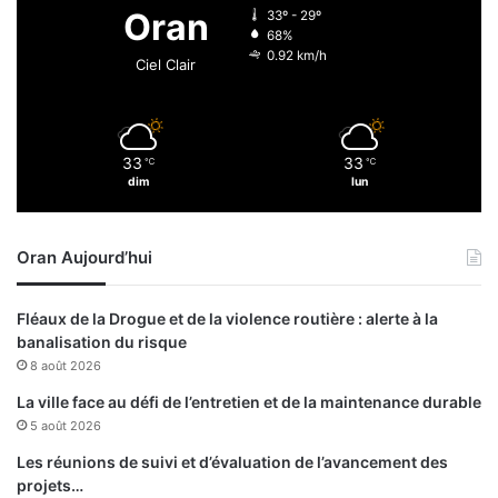
m
g
Oran
33º - 29º
e
e
68%
n
r
0.92 km/h
Ciel Clair
t
i
a
a
l
i
33
33
℃
℃
t
dim
lun
é
s
Oran Aujourd’hui
Fléaux de la Drogue et de la violence routière : alerte à la
banalisation du risque
8 août 2026
La ville face au défi de l’entretien et de la maintenance durable
5 août 2026
Les réunions de suivi et d’évaluation de l’avancement des
projets…