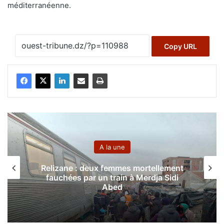
méditerranéenne.
Copy URL
A la une
Maroc : le peuple marocain 
 mortellement
son rejet de la normalisation
à Merdja Sidi
l’accostage à Tanger d’un
transportant des armes pour
sioniste