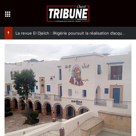
Menu
La revue El Djeïch : l’Algérie poursuit la réalisation d’acquis qualitatifs et historiques dans un climat de sécurité et de stabilité