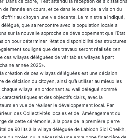
. Dans ce cadre, il est attendu la réception de six stations
n de l’année en cours, et ce dans le cadre de la vision du
d’offrir au citoyen une vie décente. Le ministre a indiqué,
li délégué, que sa rencontre avec la population locale a
ons sur la nouvelle approche de développement que l’Etat
casion pour déterminer l’état de disponibilité des structures
a également souligné que des travaux seront réalisés «en
e ces wilayas déléguées de véritables wilayas à part
ochaine année 2025».
 la création de ces wilayas déléguées est une décision
re de décision du citoyen, ainsi qu’à utiliser au mieux les
ns chaque wilaya, en ordonnant au wali délégué nommé
caractéristiques et des objectifs clairs, avec la
cteurs en vue de réaliser le développement local. Par
ntérieur, des Collectivités locales et de l’Aménagement du
rge de cette cérémonie, à la pose de la première pierre
ital de 90 lits à la wilaya déléguée de Labiodh Sidi Cheikh,
tance du projet, qui a nécessité une enveloppe financière de