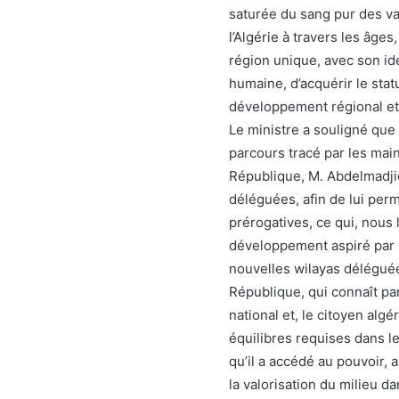
saturée du sang pur des va
l’Algérie à travers les âg
région unique, avec son ide
humaine, d’acquérir le stat
développement régional et 
Le ministre a souligné que
parcours tracé par les main
République, M. Abdelmadji
déléguées, afin de lui per
prérogatives, ce qui, nous 
développement aspiré par s
nouvelles wilayas déléguées
République, qui connaît pa
national et, le citoyen algé
équilibres requises dans le
qu’il a accédé au pouvoir, a
la valorisation du milieu dan