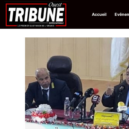
Accueil
Evêne
Infos en Direct:
Lutte contre les drogues : octroi de récompenses 