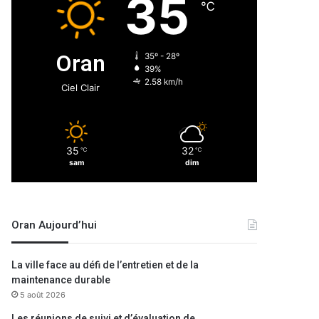
35
℃
Oran
35º - 28º
39%
2.58 km/h
Ciel Clair
35
32
℃
℃
sam
dim
Oran Aujourd’hui
La ville face au défi de l’entretien et de la
maintenance durable
5 août 2026
Les réunions de suivi et d’évaluation de