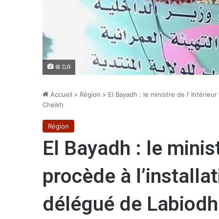
© D.R
Accueil
>
Région
>
El Bayadh : le ministre de l’ Intérieu
Cheikh
Région
El Bayadh : le minist
procède à l’installat
délégué de Labiodh