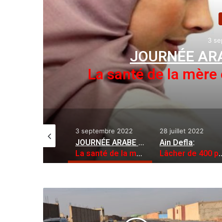
28
Ai
Lâcher de 400 perdr
septembre 2022
28 juillet 2022
21 juin 2023
JOURNÉE ARABE DE LA SANTÉ
Ain Defla
:
:
Le 
té de la mère et de l’enfant à l’honneur
Lâcher de 400 perdrix gambra à Hammam Righa
M
a
s