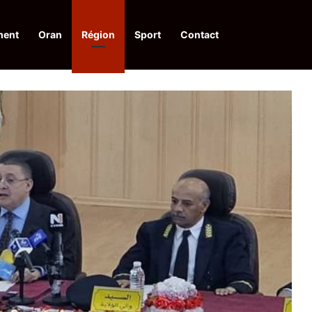
ment
Oran
Région
Sport
Contact
financières aux dénonciateurs de trafiquants