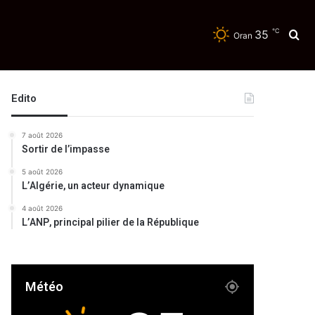
℃
35
Re
Oran
Edito
7 août 2026
Sortir de l’impasse
5 août 2026
L’Algérie, un acteur dynamique
4 août 2026
L’ANP, principal pilier de la République
Météo