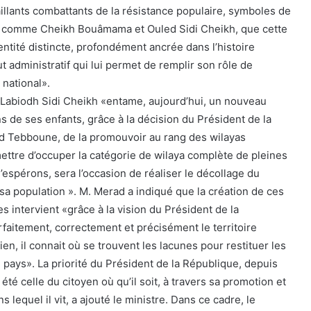
illants combattants de la résistance populaire, symboles de
es, comme Cheikh Bouâmama et Ouled Sidi Cheikh, que cette
ntité distincte, profondément ancrée dans l’histoire
ut administratif qui lui permet de remplir son rôle de
national».
 Labiodh Sidi Cheikh «entame, aujourd’hui, un nouveau
s de ses enfants, grâce à la décision du Président de la
d Tebboune, de la promouvoir au rang des wilayas
mettre d’occuper la catégorie de wilaya complète de pleines
l’espérons, sera l’occasion de réaliser le décollage du
a population ». M. Merad a indiqué que la création de ces
 intervient «grâce à la vision du Président de la
rfaitement, correctement et précisément le territoire
rien, il connait où se trouvent les lacunes pour restituer les
 pays». La priorité du Président de la République, depuis
 été celle du citoyen où qu’il soit, à travers sa promotion et
s lequel il vit, a ajouté le ministre. Dans ce cadre, le