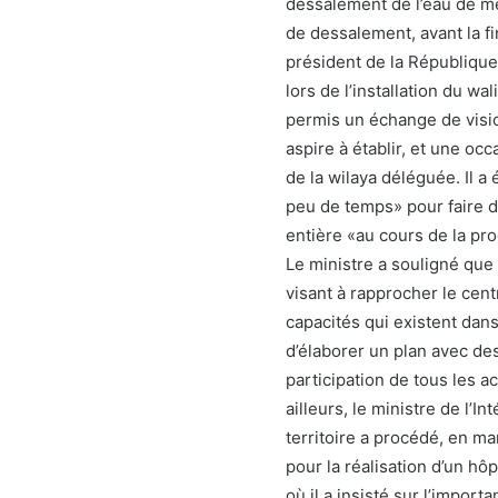
dessalement de l’eau de mer
de dessalement, avant la fi
président de la République 
lors de l’installation du wa
permis un échange de visi
aspire à établir, et une oc
de la wilaya déléguée. Il 
peu de temps» pour faire d
entière «au cours de la pr
Le ministre a souligné que
visant à rapprocher le cent
capacités qui existent da
d’élaborer un plan avec des 
participation de tous les a
ailleurs, le ministre de l’I
territoire a procédé, en ma
pour la réalisation d’un hôp
où il a insisté sur l’impor