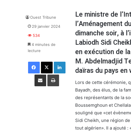
Le ministre de l’In
Ouest Tribune
l’Aménagement du 
29 janvier 2024
dimanche soir, à l’
534
Labiodh Sidi Chei
4 minutes de
en exécution de la
lecture
M. Abdelmadjid Te
Facebook
X
Linkedin
daïras du pays en 
Partager par email
Imprimer
Lors de cette cérémonie, qu
Bayadh, des élus, de la fam
des représentants de la soc
Boussemghoun et Chellala, 
souligné que «cet évènemen
Sidi Cheikh, une région de l
tout algérien». Il a ajouté 