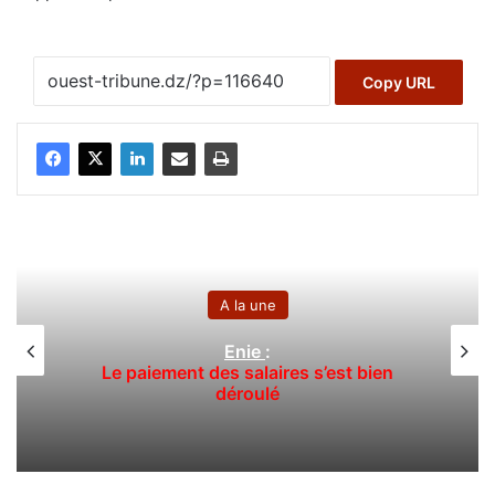
Copy URL
A la une
Enie
:
Le paiement des salaires s’est bien
déroulé