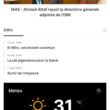
u
d
e
A
MAE : Ahmed Attaf reçoit la directrice générale
s
t
adjointe de l'OIM
s
t
e
a
t
f
Edito
e
r
c
e
9 août 2026
h
ç
El Niño, cet ennemi commun
n
o
o
i
8 août 2026
l
La clé algérienne pour le Sahel
t
o
l
7 août 2026
g
a
Sortir de l’impasse
i
d
q
i
u
r
Météo
e
e
:
c
31
S
t
℃
a
r