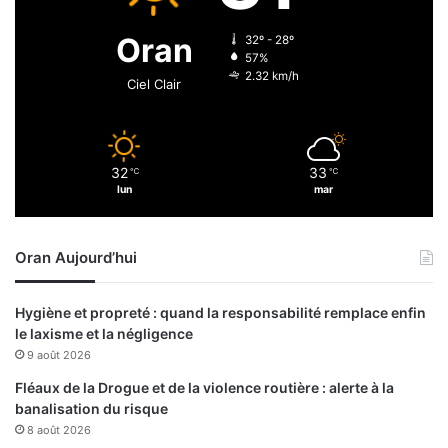
i
i
d
c
Oran
32º - 28º
a
e
57%
l
g
2.32 km/h
Ciel Clair
p
é
r
n
o
é
d
r
32
33
u
℃
℃
a
lun
mar
i
l
t
e
d
a
Oran Aujourd’hui
e
d
p
j
u
o
Hygiène et propreté : quand la responsabilité remplace enfin
i
i
le laxisme et la négligence
s
n
9 août 2026
h
t
i
e
Fléaux de la Drogue et de la violence routière : alerte à la
e
d
banalisation du risque
r
e
8 août 2026
d