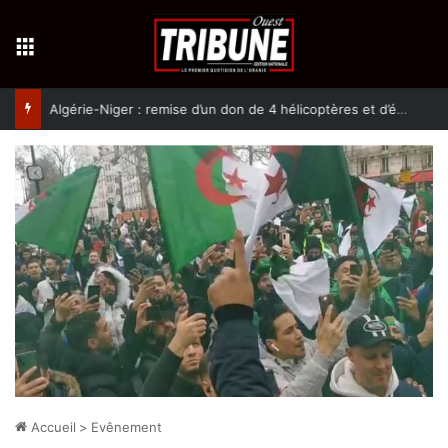
Menu
Algérie-Niger : remise d’un don de 4 hélicoptères et d’équipement militaires à l’armée nigérienne
Accueil
>
Evênement