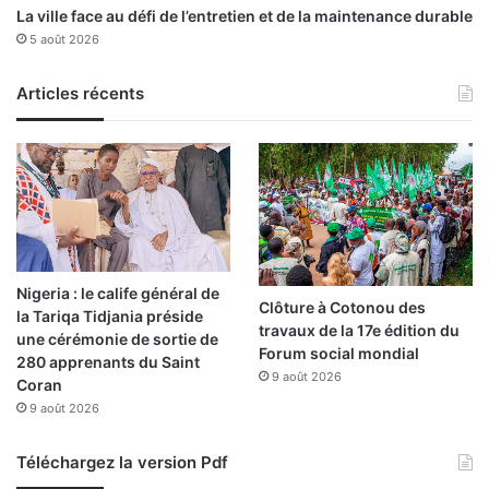
l
La ville face au défi de l’entretien et de la maintenance durable
e
'
5 août 2026
l
O
’
I
i
Articles récents
M
n
s
u
l
i
n
e
à
Nigeria : le calife général de
1
Clôture à Cotonou des
la Tariqa Tidjania préside
0
travaux de la 17e édition du
une cérémonie de sortie de
0
Forum social mondial
280 apprenants du Saint
%
9 août 2026
Coran
a
9 août 2026
l
g
é
Téléchargez la version Pdf
r