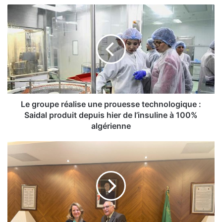
L
e
g
r
o
u
p
e
r
é
Le groupe réalise une prouesse technologique :
a
Saidal produit depuis hier de l’insuline à 100%
l
algérienne
i
s
M
e
A
u
E
n
:
e
A
p
h
r
m
o
e