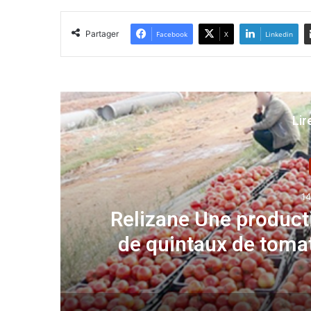
Partager
Facebook
X
Linkedin
Lir
14
s
Relizane Une producti
de quintaux de tomat