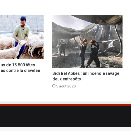
p
a
r
n
o
y
a
d
e
lus de 15.500 têtes
nés contre la clavelée
Sidi Bel Abbés : un incendie ravage
deux entrepôts
5 août 2026