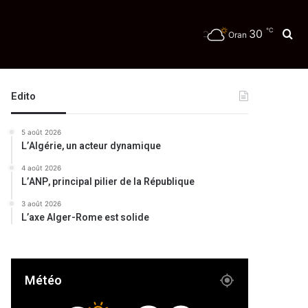
℃
30
Re
Oran
Edito
5 août 2026
L’Algérie, un acteur dynamique
4 août 2026
L’ANP, principal pilier de la République
3 août 2026
L’axe Alger-Rome est solide
Météo