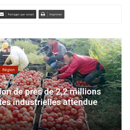
Partager par email
Imprimer
e le suivant
Région
 juillet 2025
on de près de 2,2 millions
es industrielles attendue