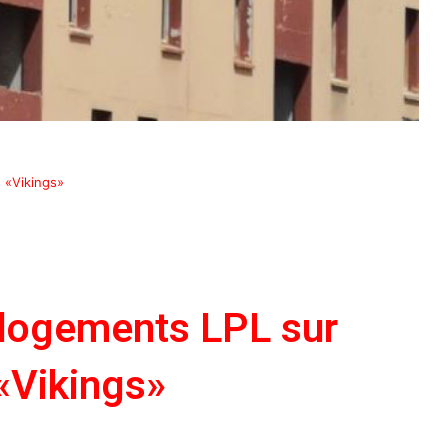
é «Vikings»
 logements LPL sur
 «Vikings»