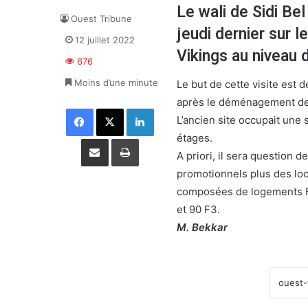
Le wali de Sidi Be
Ouest Tribune
jeudi dernier sur le
12 juillet 2022
Vikings au niveau
676
Moins d’une minute
Le but de cette visite est 
après le déménagement de
Facebook
X
Linkedin
L’ancien site occupait une
étages.
Partager par email
Imprimer
A priori, il sera question 
promotionnels plus des lo
composées de logements F
et 90 F3.
M. Bekkar