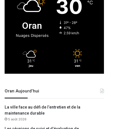
30
℃
Oran
31º - 28º
47%
2.59 km/h
Nuages Dispersés
31
31
℃
℃
jeu
ven
Oran Aujourd’hui
La ville face au défi de l’entretien et de la
maintenance durable
5 août 2026
Les réunions de suivi et d’évaluation de