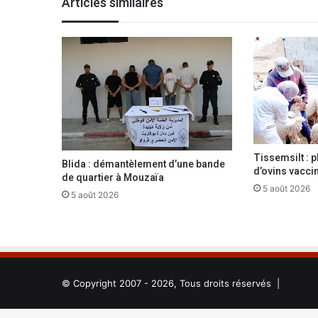
Articles similaires
x
d
e
c
é
r
é
a
l
e
Tissemsilt : p
s
Blida : démantèlement d’une bande
d’ovins vacci
r
de quartier à Mouzaïa
é
5 août 2026
5 août 2026
c
o
l
t
é
s
© Copyright 2007 - 2026, Tous droits réservés |
e
t