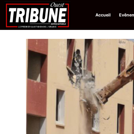
Accueil
Evêne
Infos en Direct:
Protection de la ville sainte d’El-Qods : l’Algérie ap