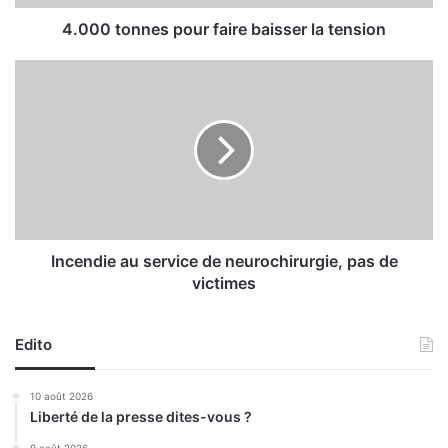
n
e
4.000 tonnes pour faire baisser la tension
s
p
I
o
n
u
c
r
e
f
n
a
d
i
i
r
e
e
a
b
u
Incendie au service de neurochirurgie, pas de
a
s
victimes
i
e
s
r
s
v
Edito
e
i
r
c
10 août 2026
l
e
Liberté de la presse dites-vous ?
a
d
t