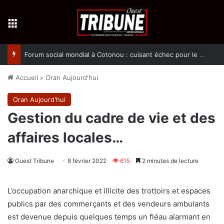
Menu
Forum social mondial à Cotonou : cuisant échec pour le Makhzen dans la promotion de ses thèses colonialistes
Accueil
>
Oran Aujourd'hui
Oran Aujourd'hui
Gestion du cadre de vie et des
affaires locales…
Ouest Tribune
8 février 2022
615
2 minutes de lecture
L’occupation anarchique et illicite des trottoirs et espaces
publics par des commerçants et des vendeurs ambulants
est devenue depuis quelques temps un fléau alarmant en