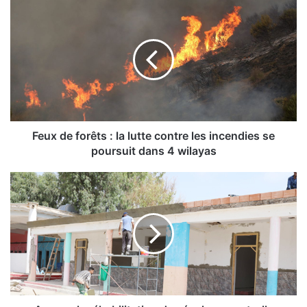
F
e
u
x
d
e
f
o
r
ê
Feux de forêts : la lutte contre les incendies se
t
poursuit dans 4 wilayas
s
:
A
l
r
a
z
l
e
u
w
t
:
t
l
e
a
c
r