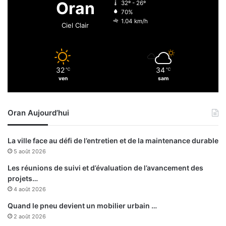
Oran
32º - 26º
r
s
70%
s
e
1.04 km/h
Ciel Clair
u
r
i
a
t
-
d
t
32
34
a
℃
℃
-
ven
sam
n
e
s
l
4
l
Oran Aujourd’hui
w
e
i
a
l
c
La ville face au défi de l’entretien et de la maintenance durable
a
h
5 août 2026
y
e
a
v
Les réunions de suivi et d’évaluation de l’avancement des
s
é
projets…
e
4 août 2026
a
Quand le pneu devient un mobilier urbain …
v
2 août 2026
a