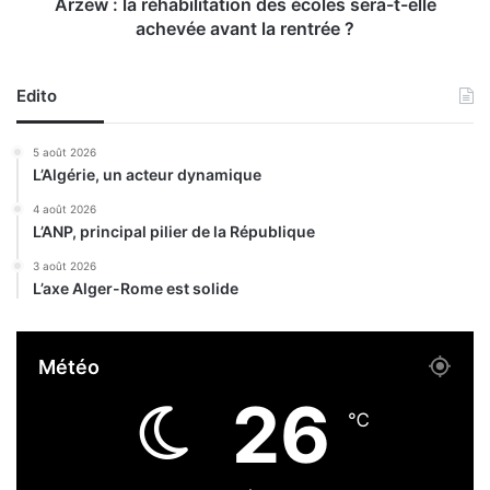
o
é
Arzew : la réhabilitation des écoles sera-t-elle
n
h
achevée avant la rentrée ?
t
a
r
b
e
i
Edito
l
l
e
i
5 août 2026
s
t
L’Algérie, un acteur dynamique
i
a
n
t
4 août 2026
c
L’ANP, principal pilier de la République
i
e
o
3 août 2026
n
n
L’axe Alger-Rome est solide
d
d
i
e
e
s
Météo
s
é
s
c
26
e
o
℃
p
l
o
e
u
s