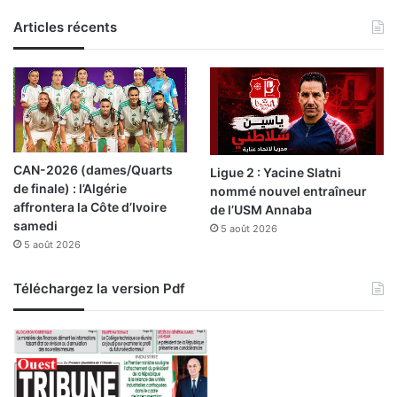
n
Articles récents
t
l
a
r
e
n
t
r
CAN-2026 (dames/Quarts
Ligue 2 : Yacine Slatni
é
de finale) : l’Algérie
nommé nouvel entraîneur
e
affrontera la Côte d’Ivoire
de l’USM Annaba
?
samedi
5 août 2026
5 août 2026
Téléchargez la version Pdf