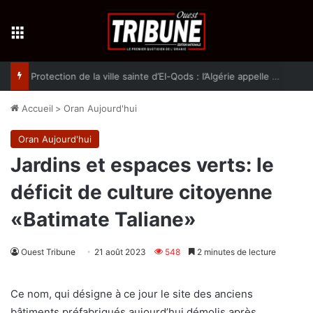
Menu
Protection de la ville sainte d’El-Qods : l’Algérie appelle à une action collective
Accueil
>
Oran Aujourd'hui
Oran Aujourd'hui
Jardins et espaces verts: le
déficit de culture citoyenne
«Batimate Taliane»
Ouest Tribune
21 août 2023
548
2 minutes de lecture
Ce nom, qui désigne à ce jour le site des anciens
bâtiments préfabriqués aujourd’hui démolis après