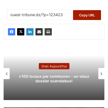
Copy URL
Oran Aujourd'hui
«100 locaux par commune» : un vieux
dossier scandaleux!