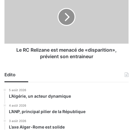
m
R
h
C
o
R
s
e
p
l
i
i
t
z
a
a
Le RC Relizane est menacé de «disparition»,
l
n
prévient son entraineur
i
e
s
e
é
s
Edito
à
t
T
m
5 août 2026
é
e
L’Algérie, un acteur dynamique
m
n
o
a
4 août 2026
u
L’ANP, principal pilier de la République
c
c
é
3 août 2026
h
d
L’axe Alger-Rome est solide
e
e