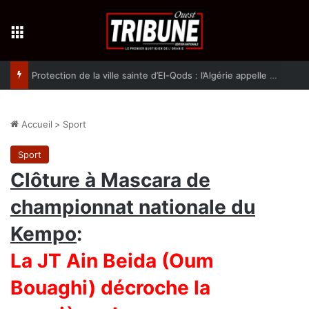
Menu
Protection de la ville sainte d’El-Qods : l’Algérie appelle à une action collective
Accueil
>
Sport
Sport
Clôture à Mascara de
championnat nationale du
Kempo
:
La JT Ain Beida (Oum
Bouaghi) décroche la