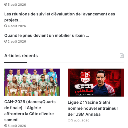
t
5 août 2026
s
o
Les réunions de suivi et d’évaluation de l’avancement des
n
projets…
e
4 août 2026
n
Quand le pneu devient un mobilier urbain …
t
2 août 2026
r
a
Articles récents
i
n
e
u
r
CAN-2026 (dames/Quarts
Ligue 2 : Yacine Slatni
de finale) : l’Algérie
nommé nouvel entraîneur
affrontera la Côte d’Ivoire
de l’USM Annaba
samedi
5 août 2026
5 août 2026