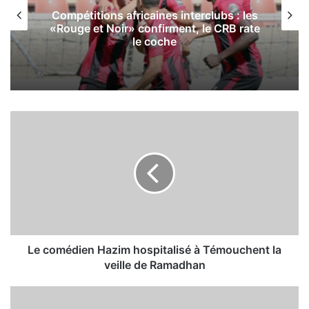
Compétitions africaines interclubs : les
«Rouge et Noir» confirment, le CRB rate
le coche
L
e
c
o
m
é
d
i
e
n
Le comédien Hazim hospitalisé à Témouchent la
H
veille de Ramadhan
a
z
L
i
e