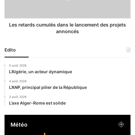
l
a
a
r
s
d
t
s
Les retards cumulés dans le lancement des projets
i
c
annoncés
c
u
i
m
e
u
Edito
n
l
M
é
5 août 2026
e
s
L’Algérie, un acteur dynamique
k
d
k
a
4 août 2026
i
L’ANP, principal pilier de la République
n
A
s
3 août 2026
b
l
L’axe Alger-Rome est solide
d
e
e
l
r
a
Météo
r
n
a
c