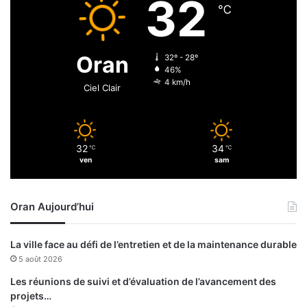
32
h
e
℃
m
m
a
e
n
n
Oran
32º - 28º
e
t
46%
d
4 km/h
Ciel Clair
e
s
p
r
32
34
℃
℃
o
ven
sam
j
e
t
Oran Aujourd’hui
s
a
n
La ville face au défi de l’entretien et de la maintenance durable
n
5 août 2026
o
n
Les réunions de suivi et d’évaluation de l’avancement des
c
projets…