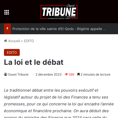
Menu
Protection de la ville sainte d’El-Qods : l’Algérie appelle à une action collective
Accueil
>
EDITO
EDITO
La loi et le débat
Ouest Tribune
2 décembre 2023
586
2 minutes de lecture
Le traditionnel débat entre les pouvoirs exécutif et
législatif autour du projet de loi des Finances a tenu ses
promesses, pour ce qui concerne la loi qui encadre l’année
économique et financière prochaine. On aura déduit des
propos du ministre des Finance que 2024 sera celle du