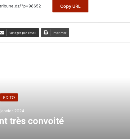
Copy URL
Partager par email
Imprimer
e le suivant
EDITO
janvier 2024
nt très convoité