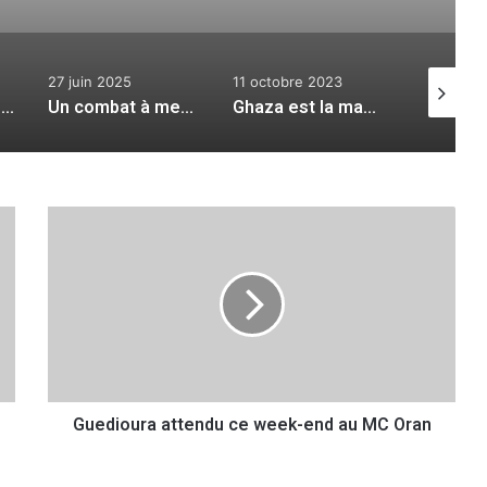
27 juin 2025
11 octobre 2023
12 janvier
Le citoyen et la force du changement
Un combat à mener jusqu’au bout
Ghaza est la mauvaise conscience de l’occident
G
u
e
d
i
o
u
r
a
Guedioura attendu ce week-end au MC Oran
a
t
t