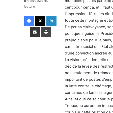
multipliés parfois par cinq
2 minutes de
lecture
cent pour cent a, et il faut
l’impression d’être les din
Facebook
X
Linkedin
toute cette montagne et tou
De par sa clairvoyance, so
Partager par email
Imprimer
politique aiguisé, le Prés
préjudiciable pour le pays, 
caractère social de l’Etat a
d’une conviction ancrée au 
La vision présidentielle es
décidé la levée des restric
non seulement de relancer 
important de postes d’emplo
la lutte contre le chômage,
centaines de familles algé
Ainsi et que ce soit sur le
Tebboune auront un impact 
coup sur cette relation de