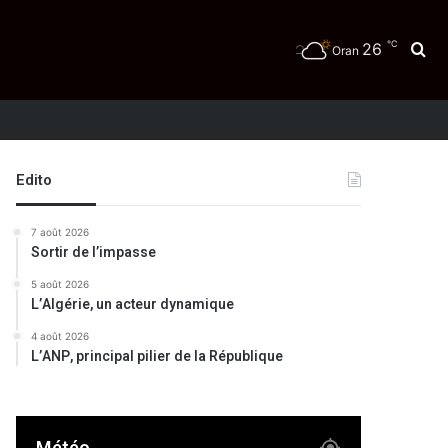
℃
26
Re
Oran
Edito
7 août 2026
Sortir de l’impasse
5 août 2026
L’Algérie, un acteur dynamique
4 août 2026
L’ANP, principal pilier de la République