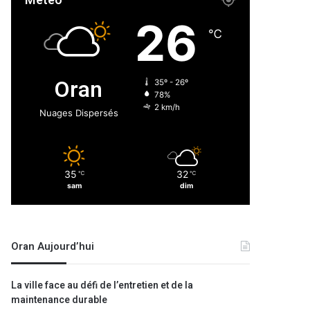
Météo
26
℃
Oran
35º - 26º
78%
2 km/h
Nuages Dispersés
35
32
℃
℃
sam
dim
Oran Aujourd’hui
La ville face au défi de l’entretien et de la
maintenance durable