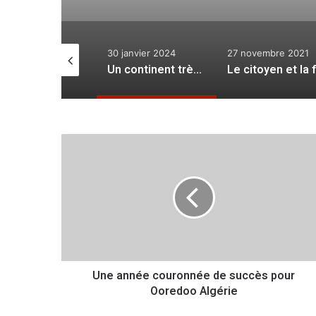
décembre 2025
30 janvier 2024
27 novembre 2021
La stratégie du déplacement forcé
Un continent très convoité
U
n
e
a
n
n
é
e
c
Une année couronnée de succès pour
o
Ooredoo Algérie
u
r