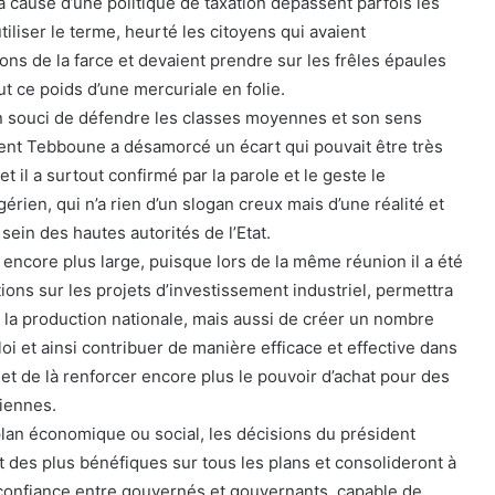
 à cause d’une politique de taxation dépassent parfois les
 utiliser le terme, heurté les citoyens qui avaient
dons de la farce et devaient prendre sur les frêles épaules
t ce poids d’une mercuriale en folie.
n souci de défendre les classes moyennes et son sens
ident Tebboune a désamorcé un écart qui pouvait être très
et il a surtout confirmé par la parole et le geste le
lgérien, qui n’a rien d’un slogan creux mais d’une réalité et
sein des hautes autorités de l’Etat.
t encore plus large, puisque lors de la même réunion il a été
tions sur les projets d’investissement industriel, permettra
la production nationale, mais aussi de créer un nombre
i et ainsi contribuer de manière efficace et effective dans
 et de là renforcer encore plus le pouvoir d’achat pour des
riennes.
 plan économique ou social, les décisions du président
des plus bénéfiques sur tous les plans et consolideront à
 confiance entre gouvernés et gouvernants, capable de