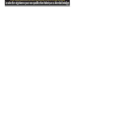
 2025
1 septembre 2024
6 janvier 2024
Une ligne rouge à ne pas dépasser
À qui saura convaincre
L’horreur d’un massacre sans fin