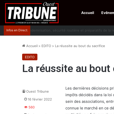
Accueil
Evêne
Infos en Direct:
Lutte contre les drogues : octroi de récompenses 
Accueil
>
EDITO
>
La réussite au bout du sacrifice
EDITO
La réussite au bout 
Les dernières décisions pri
Ouest Tribune
impôts décidés dans la loi
16 février 2022
sein des associations, entr
560
connue le marché en ce déb