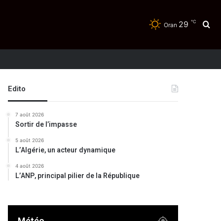
℃
29
Re
Oran
Edito
7 août 2026
Sortir de l’impasse
5 août 2026
L’Algérie, un acteur dynamique
4 août 2026
L’ANP, principal pilier de la République