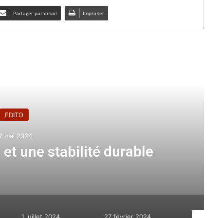
Partager par email
Imprimer
e le suivant
EDITO
7 mai 2024
 et une stabilité durable
1 juillet 2024
27 février 2024
7 janvier 