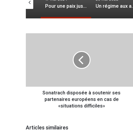
Deux dates, deux piliers de l’Histoire
Pour une paix juste et une stabilité durable
Un régi
S
o
n
a
t
r
a
c
h
Sonatrach disposée à soutenir ses
d
partenaires européens en cas de
i
s
«situations difficiles»
p
o
s
Articles similaires
é