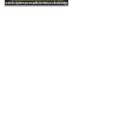
Pétrole, travail et richesse
Où va le Liban ?
L’entente parfaite