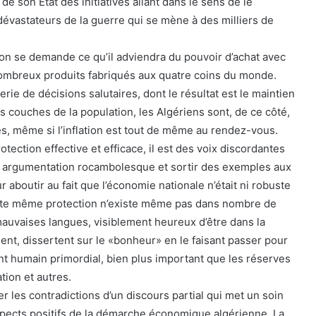
e son État des initiatives allant dans le sens de le
dévastateurs de la guerre qui se mène à des milliers de
on se demande ce qu’il adviendra du pouvoir d’achat avec
nombreux produits fabriqués aux quatre coins du monde.
rie de décisions salutaires, dont le résultat est le maintien
s couches de la population, les Algériens sont, de ce côté,
és, même si l’inflation est tout de même au rendez-vous.
otection effective et efficace, il est des voix discordantes
 argumentation rocambolesque et sortir des exemples aux
aboutir au fait que l’économie nationale n’était ni robuste
ette même protection n’existe même pas dans nombre de
auvaises langues, visiblement heureux d’être dans la
uent, dissertent sur le «bonheur» en le faisant passer pour
t humain primordial, bien plus important que les réserves
tion et autres.
er les contradictions d’un discours partial qui met un soin
aspects positifs de la démarche économique algérienne. La