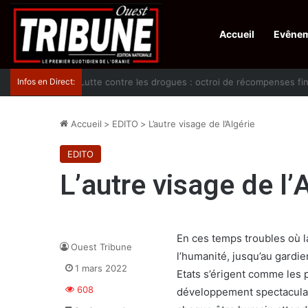
Accueil
Evêne
Infos en Direct:
Lutte contre les drogues : octroi de récompenses 
Accueil
>
EDITO
>
L’autre visage de l’Algérie
EDITO
L’autre visage de l’
En ces temps troubles où l
Ouest Tribune
l’humanité, jusqu’au gardie
1 mars 2022
Etats s’érigent comme les
608
développement spectaculaire