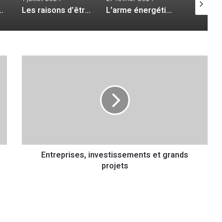
me aux abois
Les raisons d’être fiers
L’arme énergétique
E
n
t
r
e
p
r
i
s
Entreprises, investissements et grands
e
projets
s
,
i
n
v
e