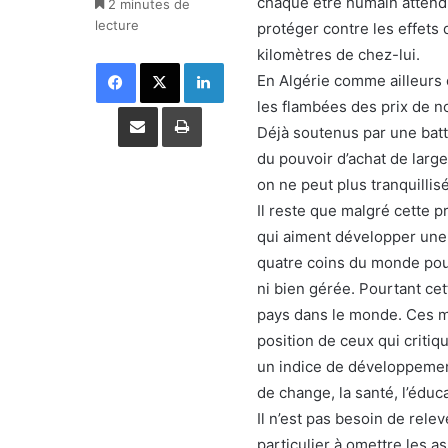
chaque être humain attend d
2 minutes de
lecture
protéger contre les effets 
kilomètres de chez-lui.
Facebook
X
Linkedin
En Algérie comme ailleurs 
les flambées des prix de 
Partager par email
Imprimer
Déjà soutenus par une batte
du pouvoir d’achat de large
on ne peut plus tranquillis
Il reste que malgré cette pr
qui aiment développer une
quatre coins du monde pour 
ni bien gérée. Pourtant c
pays dans le monde. Ces m
position de ceux qui critiq
un indice de développemen
de change, la santé, l’éduca
Il n’est pas besoin de relev
particulier à omettre les 