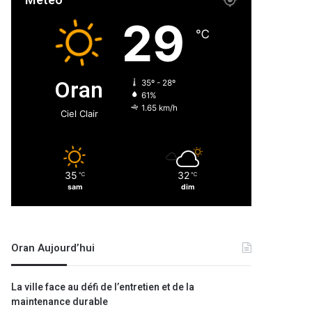
Météo
29
℃
Oran
35º - 28º
61%
1.65 km/h
Ciel Clair
35
32
℃
℃
sam
dim
Oran Aujourd’hui
La ville face au défi de l’entretien et de la
maintenance durable