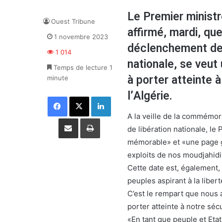
Le Premier minist
Ouest Tribune
affirmé, mardi, qu
1 novembre 2023
déclenchement de l
1 014
nationale, se veut
Temps de lecture 1
à porter atteinte à
minute
l’Algérie.
Facebook
X
Linkedin
A la veille de la commémo
Partager par email
Imprimer
de libération nationale, le
mémorable» et «une page glo
exploits de nos moudjahidi
Cette date est, également, 
peuples aspirant à la libert
C’est le rempart que nous a
porter atteinte à notre sécu
«En tant que peuple et Etat