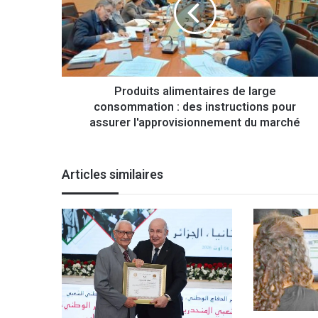
d
u
i
t
s
a
Produits alimentaires de large
l
consommation : des instructions pour
i
m
assurer l'approvisionnement du marché
e
n
t
Articles similaires
a
i
r
e
s
d
e
l
a
r