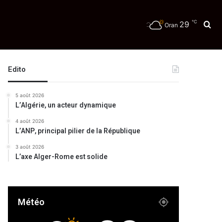
℃
29
Re
Oran
Edito
5 août 2026
L’Algérie, un acteur dynamique
4 août 2026
L’ANP, principal pilier de la République
3 août 2026
L’axe Alger-Rome est solide
Météo