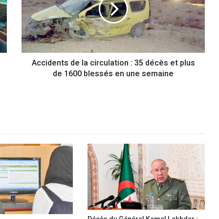
i
d
e
n
t
s
Accidents de la circulation : 35 décès et plus
d
de 1600 blessés en une semaine
e
l
a
c
i
r
c
u
l
a
t
i
o
n
: