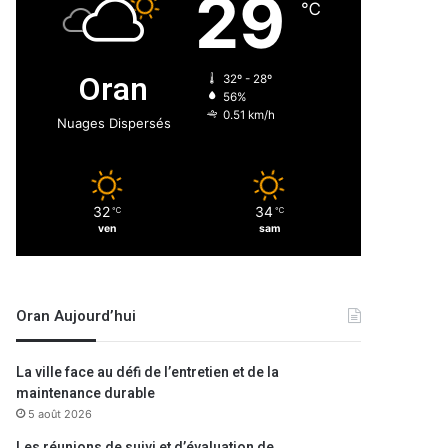
29
℃
Oran
32º - 28º
56%
0.51 km/h
Nuages Dispersés
32
34
℃
℃
ven
sam
Oran Aujourd’hui
La ville face au défi de l’entretien et de la
maintenance durable
5 août 2026
Les réunions de suivi et d’évaluation de