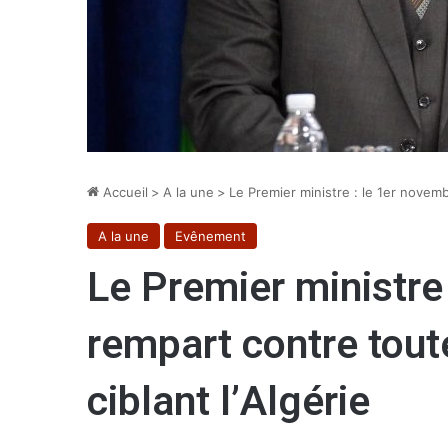
Accueil
>
A la une
>
Le Premier ministre : le 1er novemb
A la une
Evênement
Le Premier ministre
rempart contre tout
ciblant l’Algérie