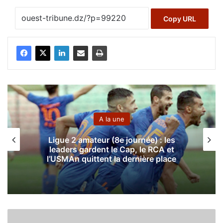
Copy URL
A la une
Ligue 2 amateur (8e journée) : les
leaders gardent le Cap, le RCA et
l’USMAn quittent la dernière place
1