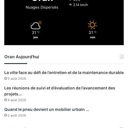
é
v
2.14 km/h
Nuages Dispersés
h
o
e
l
n
é
d
e
31
31
é
℃
℃
d
jeu
ven
s
u
p
r
Oran Aujourd’hui
i
x
d
La ville face au défi de l’entretien et de la maintenance durable
e
5 août 2026
l
a
Les réunions de suivi et d’évaluation de l’avancement des
c
projets…
i
4 août 2026
t
Quand le pneu devient un mobilier urbain …
e
2 août 2026
r
n