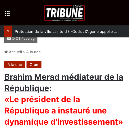
Menu
Protection de la ville sainte d’El-Qods : l’Algérie appelle à une action collective
© OT / Lazreg
Accueil
>
A la une
A la une
Oran
Brahim Merad médiateur de la
République
:
«Le président de la
République a instauré une
dynamique d’investissement»