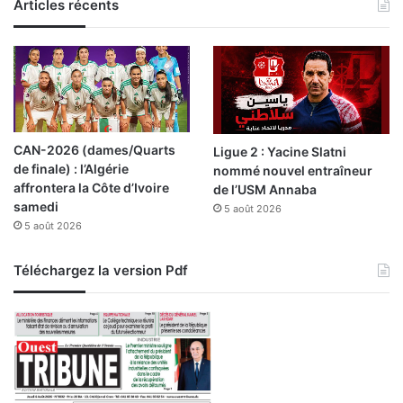
Articles récents
e
d
’
e
a
u
CAN-2026 (dames/Quarts
Ligue 2 : Yacine Slatni
de finale) : l’Algérie
nommé nouvel entraîneur
affrontera la Côte d’Ivoire
de l’USM Annaba
samedi
5 août 2026
5 août 2026
Téléchargez la version Pdf