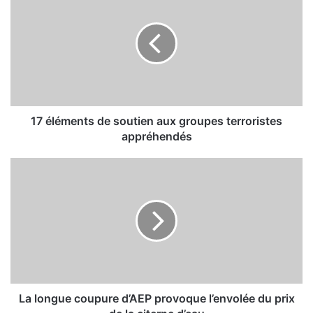
7
é
l
é
m
e
n
t
s
17 éléments de soutien aux groupes terroristes
d
appréhendés
e
s
L
o
a
u
l
t
o
i
n
e
g
n
u
a
e
u
c
x
o
La longue coupure d’AEP provoque l’envolée du prix
g
u