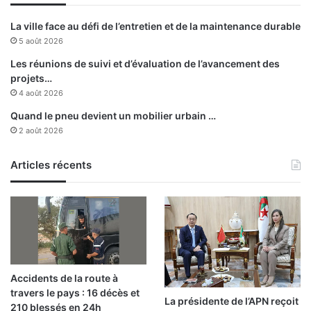
r
é
La ville face au défi de l’entretien et de la maintenance durable
a
5 août 2026
l
i
Les réunions de suivi et d’évaluation de l’avancement des
s
projets…
a
4 août 2026
t
Quand le pneu devient un mobilier urbain …
i
2 août 2026
o
n
d
Articles récents
e
r
é
s
e
a
u
Accidents de la route à
x
travers le pays : 16 décès et
d
La présidente de l’APN reçoit
210 blessés en 24h
’