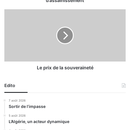
d’assainissement
d
e
L
B
e
o
p
u
r
t
i
l
x
é
d
l
e
i
l
s
a
Le prix de la souveraineté
:
s
T
o
r
Edito
u
o
v
i
e
7 août 2026
s
r
Sortir de l’impasse
e
a
n
i
5 août 2026
t
L’Algérie, un acteur dynamique
n
r
e