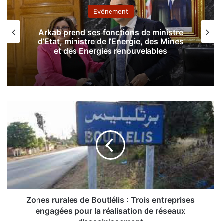
Evênement
...
:
Quand l’irresponsabilité devient la
norme
Z
o
n
e
s
r
u
r
a
l
Zones rurales de Boutlélis : Trois entreprises
e
engagées pour la réalisation de réseaux
s