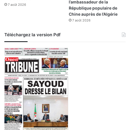
l’ambassadeur de la
7 août 2026
a
République populaire de
s
Chine auprès de l’Algérie
s
7 août 2026
a
i
Téléchargez la version Pdf
n
i
s
s
e
m
e
n
t