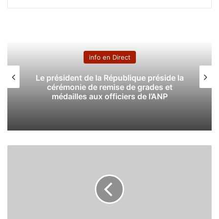
info en Direct
Le président de la République préside la
cérémonie de remise de grades et
médailles aux officiers de l’ANP
M
o
u
v
e
m
e