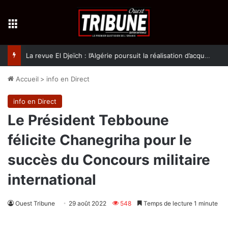
Menu
La revue El Djeïch : l’Algérie poursuit la réalisation d’acquis qualitatifs et historiques dans un climat de sécurité et de stabilité
Accueil
>
info en Direct
info en Direct
Le Président Tebboune
félicite Chanegriha pour le
succès du Concours militaire
international
Ouest Tribune
29 août 2022
548
Temps de lecture 1 minute