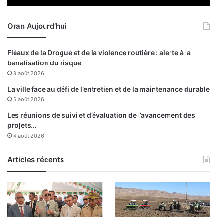
e
s
Oran Aujourd’hui
p
r
o
Fléaux de la Drogue et de la violence routière : alerte à la
c
banalisation du risque
u
8 août 2026
r
e
La ville face au défi de l’entretien et de la maintenance durable
u
5 août 2026
r
Les réunions de suivi et d’évaluation de l’avancement des
s
projets…
g
4 août 2026
é
n
é
Articles récents
r
a
u
x