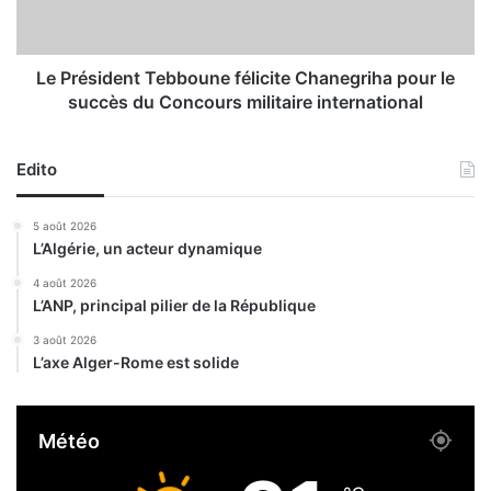
m
i
e
d
s
e
p
n
Le Président Tebboune félicite Chanegriha pour le
o
t
succès du Concours militaire international
u
T
r
e
u
b
Edito
n
b
e
o
5 août 2026
m
u
L’Algérie, un acteur dynamique
e
n
i
e
4 août 2026
l
L’ANP, principal pilier de la République
f
l
é
3 août 2026
e
l
L’axe Alger-Rome est solide
u
i
r
c
e
i
Météo
p
t
r
e
i
C