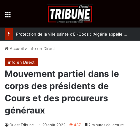
Menu
Protection de la ville sainte d’El-Qods : l’Algérie appelle à une action collective
Accueil
>
info en Direct
info en Direct
Mouvement partiel dans le
corps des présidents de
Cours et des procureurs
généraux
Ouest Tribune
29 août 2022
437
2 minutes de lecture