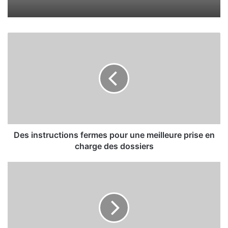
D
e
s
i
n
s
t
r
u
c
Des instructions fermes pour une meilleure prise en
t
charge des dossiers
i
o
L
n
e
s
P
f
r
e
é
r
s