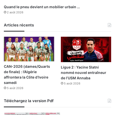
d
Quand le pneu devient un mobilier urbain …
u
2 août 2026
C
o
Articles récents
n
c
o
u
r
s
m
i
CAN-2026 (dames/Quarts
Ligue 2 : Yacine Slatni
l
de finale) : l’Algérie
nommé nouvel entraîneur
i
affrontera la Côte d’Ivoire
de l’USM Annaba
t
samedi
5 août 2026
a
5 août 2026
i
r
e
Téléchargez la version Pdf
i
n