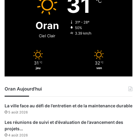
31
℃
s
h
e
a
e
n
Oran
31º - 28º
n
e
50%
c
g
3.39 km/h
Ciel Clair
h
r
a
i
r
h
g
a
31
32
e
℃
℃
p
jeu
ven
d
o
e
u
s
r
Oran Aujourd’hui
d
l
o
e
s
s
La ville face au défi de l’entretien et de la maintenance durable
s
u
5 août 2026
i
c
e
c
Les réunions de suivi et d’évaluation de l’avancement des
r
è
projets…
s
s
4 août 2026