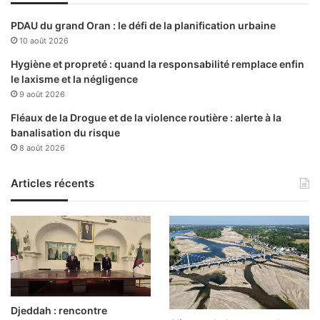
e
e
PDAU du grand Oran : le défi de la planification urbaine
n
10 août 2026
2
4
Hygiène et propreté : quand la responsabilité remplace enfin
h
le laxisme et la négligence
e
9 août 2026
u
Fléaux de la Drogue et de la violence routière : alerte à la
r
banalisation du risque
e
8 août 2026
s
Articles récents
Djeddah : rencontre