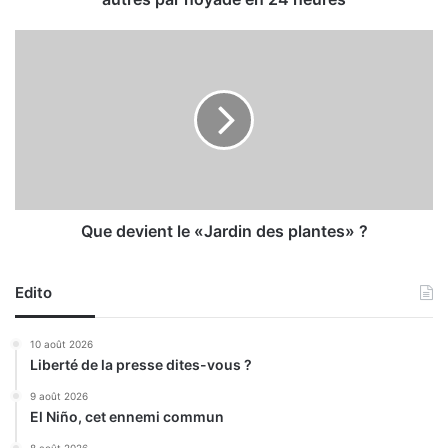
s
d
Q
e
u
s
e
a
d
c
e
c
v
i
i
d
e
e
n
n
t
Que devient le «Jardin des plantes» ?
t
l
s
e
d
Edito
«
e
J
l
a
10 août 2026
a
r
Liberté de la presse dites-vous ?
r
d
o
i
9 août 2026
u
El Niño, cet ennemi commun
n
t
d