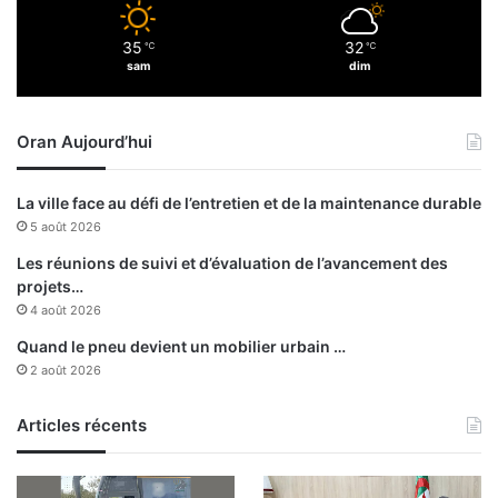
r
a
m
g
35
32
a
℃
℃
a
sam
dim
t
n
i
e
o
m
Oran Aujourd’hui
n
e
:
t
a
U
La ville face au défi de l’entretien et de la maintenance durable
p
S
5 août 2026
p
M
e
A
Les réunions de suivi et d’évaluation de l’avancement des
l
n
projets…
à
n
4 août 2026
c
a
Quand le pneu devient un mobilier urbain …
o
b
2 août 2026
n
a
s
-
o
Articles récents
A
l
S
i
K
d
h