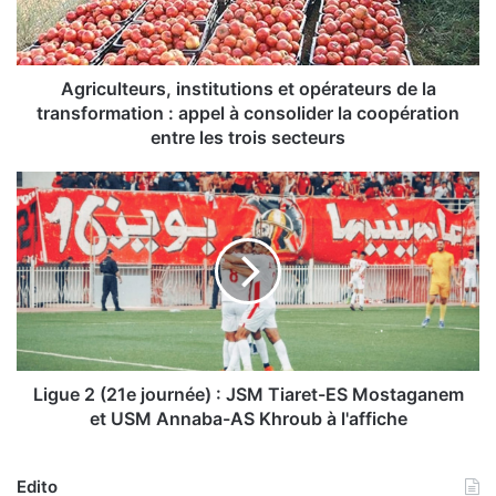
l
t
e
u
Agriculteurs, institutions et opérateurs de la
r
transformation : appel à consolider la coopération
s
entre les trois secteurs
,
i
L
n
i
s
g
t
u
i
e
t
2
u
(
t
2
i
1
o
e
Ligue 2 (21e journée) : JSM Tiaret-ES Mostaganem
n
j
et USM Annaba-AS Khroub à l'affiche
s
o
e
u
t
r
Edito