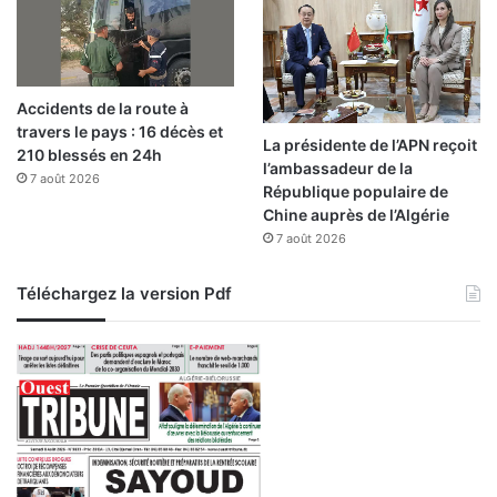
e
r
r
o
l
u
a
b
Accidents de la route à
c
à
travers le pays : 16 décès et
o
l
La présidente de l’APN reçoit
210 blessés en 24h
o
'
l’ambassadeur de la
p
7 août 2026
a
République populaire de
é
f
Chine auprès de l’Algérie
r
f
7 août 2026
a
i
t
c
Téléchargez la version Pdf
i
h
o
e
n
e
n
t
r
e
l