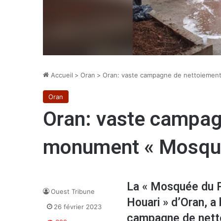
Accueil
>
Oran
>
Oran: vaste campagne de nettoiemen
Oran
Oran: vaste campag
monument « Mosqué
La « Mosquée du Pa
Ouest Tribune
Houari » d’Oran, a
26 février 2023
campagne de netto