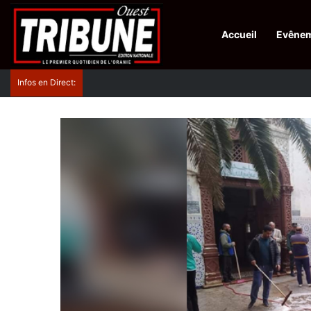
Accueil
Evêne
Infos en Direct:
Protection de la ville sainte d’El-Qods : l’Algérie ap