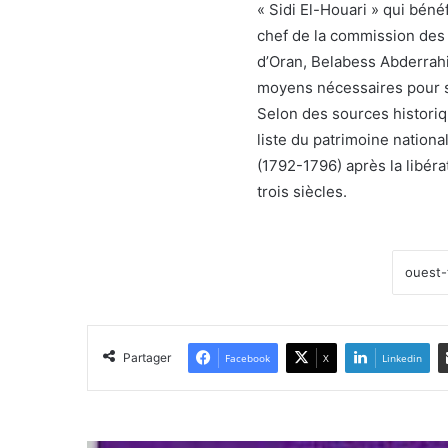
« Sidi El-Houari » qui béné
chef de la commission des 
d’Oran, Belabess Abderrahi
moyens nécessaires pour s
Selon des sources historiq
liste du patrimoine nation
(1792-1796) après la libéra
trois siècles.
Partager
Facebook
X
Linkedin