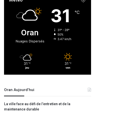
Météo
31
℃
Oran
31º - 28º
50%
3.47 km/h
Nuages Dispersés
31
31
℃
℃
jeu
ven
Oran Aujourd’hui
La ville face au défi de l’entretien et de la
maintenance durable