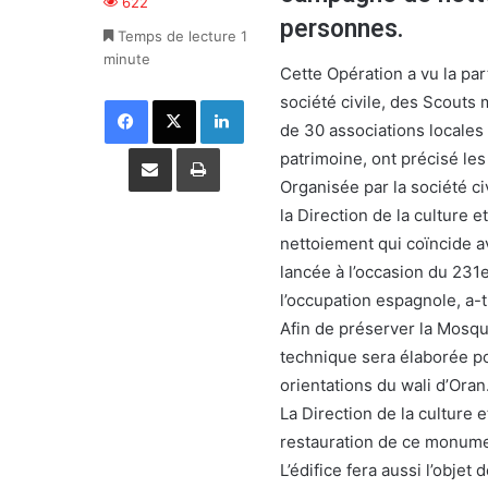
622
personnes.
Temps de lecture 1
minute
Cette Opération a vu la par
société civile, des Scouts
Facebook
X
Linkedin
de 30 associations locales
Partager par email
Imprimer
patrimoine, ont précisé les
Organisée par la société ci
la Direction de la culture 
nettoiement qui coïncide av
lancée à l’occasion du 231e 
l’occupation espagnole, a-
Afin de préserver la Mosqu
technique sera élaborée po
orientations du wali d’Oran
La Direction de la culture
restauration de ce monumen
L’édifice fera aussi l’objet