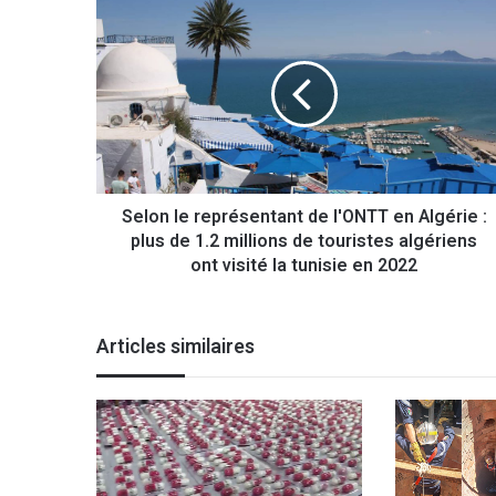
S
e
l
o
n
l
e
r
e
Selon le représentant de l'ONTT en Algérie :
p
plus de 1.2 millions de touristes algériens
r
é
ont visité la tunisie en 2022
s
e
n
Articles similaires
t
a
n
t
d
e
l