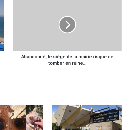
A
b
a
n
d
o
n
n
é
Abandonné, le siège de la mairie risque de
,
tomber en ruine…
l
e
s
i
è
g
e
d
e
l
a
m