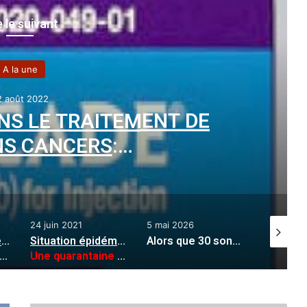
e le suivant
A la une
2 août 2022
ANS LE TRAITEMENT DE
NS CANCERS
:
».. introuvable à l’EHU
24 juin 2021
5 mai 2026
24 septe
Restitution de l’espace public à Aïn El Türck
:
Situation épidémiologique de Covid-19 à Oran
:
Alors que 30 sont déjà en service à Oran : 170 bus encore en attente d’exploitation
:
Une quarantaine de cas enregistrés chaque jour