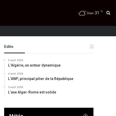
℃
31
Re
Oran
Edito
5 août 2026
L’Algérie, un acteur dynamique
4 août 2026
L’ANP, principal pilier de la République
3 août 2026
L’axe Alger-Rome est solide