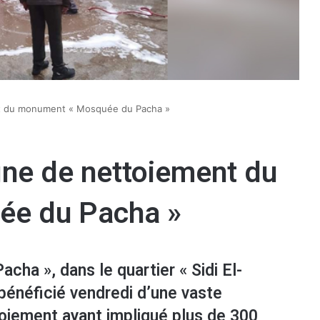
t du monument « Mosquée du Pacha »
ne de nettoiement du
e du Pacha »
cha », dans le quartier « Sidi El-
 bénéficié vendredi d’une vaste
iement ayant impliqué plus de 300