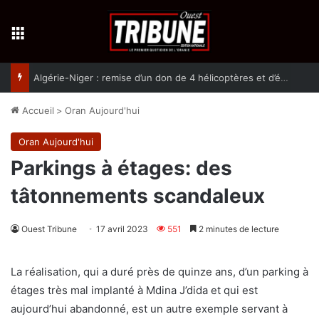
Menu
Algérie-Niger : remise d’un don de 4 hélicoptères et d’équipement militaires à l’armée nigérienne
Accueil
>
Oran Aujourd'hui
Oran Aujourd'hui
Parkings à étages: des
tâtonnements scandaleux
Ouest Tribune
17 avril 2023
551
2 minutes de lecture
La réalisation, qui a duré près de quinze ans, d’un parking à
étages très mal implanté à Mdina J’dida et qui est
aujourd’hui abandonné, est un autre exemple servant à