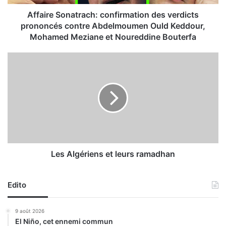
o
n
Affaire Sonatrach: confirmation des verdicts
a
prononcés contre Abdelmoumen Ould Keddour,
t
Mohamed Meziane et Noureddine Bouterfa
r
a
L
c
e
h
s
:
A
c
l
o
g
n
é
f
r
i
i
r
e
Les Algériens et leurs ramadhan
m
n
a
s
t
Edito
e
i
t
o
l
9 août 2026
n
e
El Niño, cet ennemi commun
d