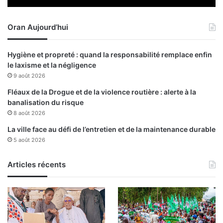
n
t
Oran Aujourd’hui
r
e
A
Hygiène et propreté : quand la responsabilité remplace enfin
b
le laxisme et la négligence
d
9 août 2026
e
l
Fléaux de la Drogue et de la violence routière : alerte à la
m
banalisation du risque
o
8 août 2026
u
La ville face au défi de l’entretien et de la maintenance durable
m
5 août 2026
e
n
O
Articles récents
u
l
d
K
e