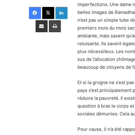
imperfections. Une dame in
Facebook
X
Linkedin
belles images de Ramadhan
n’est pas un simple tube di
Partager par email
Imprimer
premiers mois du mois sacré
ambiante, mais savent qu’ai
reluisante. Ils savent égal
plus nécessiteux. Les nomb
sus de l’allocation chômag
beaucoup de citoyens de fai
Et si la grogne ne s’est p
pays c’est principalement pa
réduire la pauvreté. Il exis
question à bras le corps et
sociales démunies. Cela aus
Pour cause, il n’a été rapp