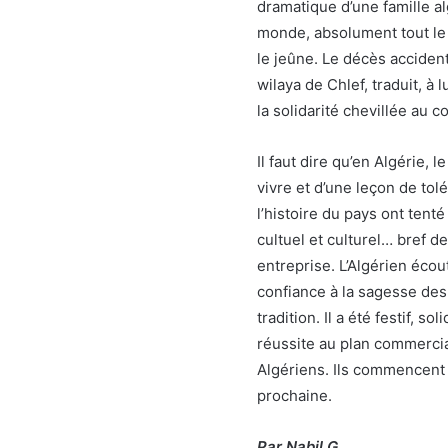
dramatique d’une famille al
monde, absolument tout le
le jeûne. Le décès acciden
wilaya de Chlef, traduit, à 
la solidarité chevillée au c
Il faut dire qu’en Algérie,
vivre et d’une leçon de tol
l’histoire du pays ont tent
cultuel et culturel… bref d
entreprise. L’Algérien écout
confiance à la sagesse de
tradition. Il a été festif, s
réussite au plan commercial
Algériens. Ils commencent d
prochaine.
Par Nabil.G