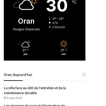
30
℃
Oran
31º - 28º
47%
2.59 km/h
Nuages Dispersés
31
31
℃
℃
jeu
ven
Oran Aujourd’hui
La ville face au défi de l’entretien et de la
maintenance durable
5 août 2026
Les réunions de suivi et d’évaluation de