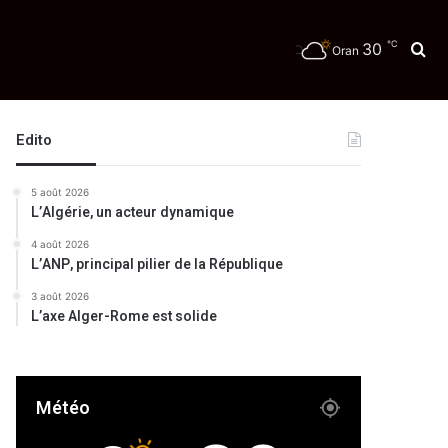
℃
30
Re
Oran
Edito
5 août 2026
L’Algérie, un acteur dynamique
4 août 2026
L’ANP, principal pilier de la République
3 août 2026
L’axe Alger-Rome est solide
Météo