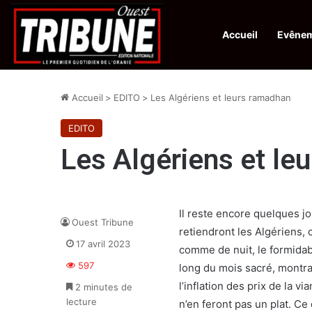
Accueil
Evêne
Infos en Direct:
Protection de la ville sainte d’El-Qods : l’Algérie ap
Accueil
>
EDITO
>
Les Algériens et leurs ramadhan
EDITO
Les Algériens et le
Il reste encore quelques j
Ouest Tribune
retiendront les Algériens, 
17 avril 2023
comme de nuit, le formidabl
597
long du mois sacré, montran
l’inflation des prix de la v
2 minutes de
lecture
n’en feront pas un plat. Ce