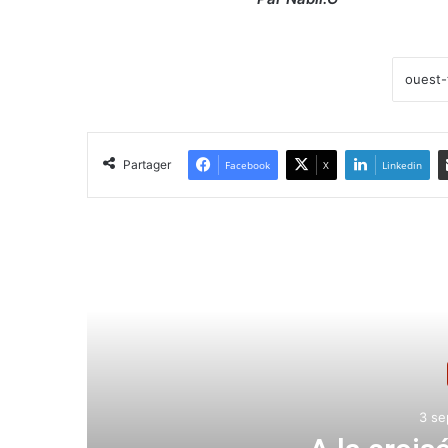
Partager
Facebook
X
Linkedin
Lir
3 se