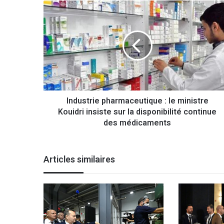
I
n
d
u
s
t
r
i
e
Industrie pharmaceutique : le ministre
p
Kouidri insiste sur la disponibilité continue
h
a
des médicaments
r
m
a
Articles similaires
c
e
u
t
i
q