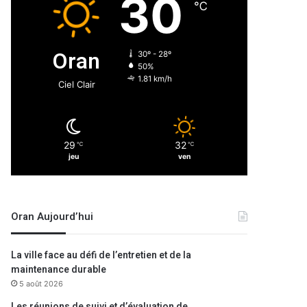
30
℃
Oran
30º - 28º
50%
1.81 km/h
Ciel Clair
29
32
℃
℃
jeu
ven
Oran Aujourd’hui
La ville face au défi de l’entretien et de la
maintenance durable
5 août 2026
Les réunions de suivi et d’évaluation de