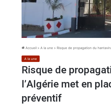
Accueil
>
A la une
>
Risque de propagation du hantavirus
A la une
Risque de propagati
l’Algérie met en pla
préventif