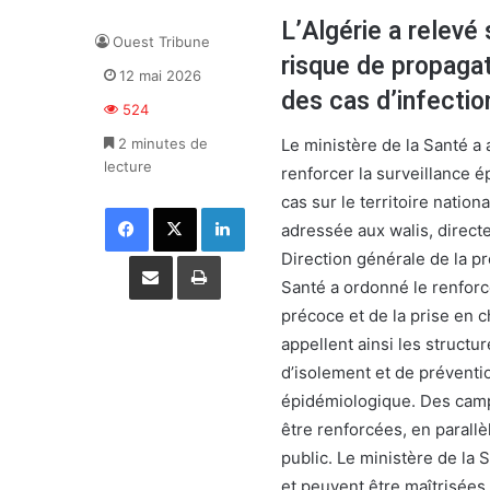
L’Algérie a relevé 
Ouest Tribune
risque de propagat
12 mai 2026
des cas d’infectio
524
2 minutes de
Le ministère de la Santé a
lecture
renforcer la surveillance é
cas sur le territoire natio
Facebook
X
Linkedin
adressée aux walis, directe
Partager par email
Imprimer
Direction générale de la pr
Santé a ordonné le renforc
précoce et de la prise en c
appellent ainsi les structu
d’isolement et de prévention
épidémiologique. Des camp
être renforcées, en parallè
public. Le ministère de la 
et peuvent être maîtrisées