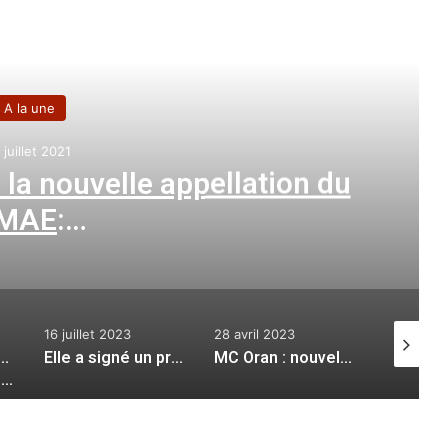
e le suivant
A la une
5 mai 2022
ir et Cap Falcon
:
cent les désagréments des
cites de l’électricité
28 avril 2023
3 novembre 2025
19 avril 2
Elle a signé un protocole d’entente avec un pétrolier Congolais : Sonatrach veut briller en Afrique
MC Oran : nouvelle séance de travail entre le CSA et Hyproc
Ahmed Attaf à propos de la résolution de l’ONU sur le Sahara occidental : « Les fondamentaux de la question sahraouie sont préservés »