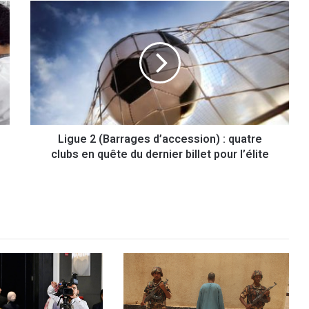
L
i
g
u
e
2
(
B
a
Ligue 2 (Barrages d’accession) : quatre
r
clubs en quête du dernier billet pour l’élite
r
a
g
e
s
d
’
a
c
c
e