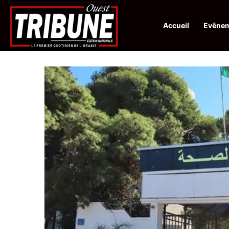
Accueil
Evêne
Infos en Direct:
Protection de la ville sainte d’El-Qods : l’Algérie ap