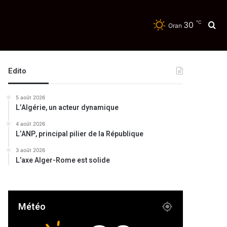
℃
30
Re
Oran
Edito
5 août 2026
L’Algérie, un acteur dynamique
4 août 2026
L’ANP, principal pilier de la République
3 août 2026
L’axe Alger-Rome est solide
Météo