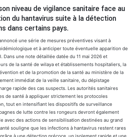
son niveau de vigilance sanitaire face au
ion du hantavirus suite à la détection
ns dans certains pays.
 annoncé une série de mesures préventives visant à
pidémiologique et à anticiper toute éventuelle apparition de
nal. Dans une note détaillée datée du 11 mai 2026 et
urs de la santé de wilaya et établissements hospitaliers, la
évention et de la promotion de la santé au ministère de la
ement immédiat de la veille sanitaire, du dépistage
harge rapide des cas suspects. Les autorités sanitaires
res de santé à appliquer strictement les protocoles
, tout en intensifiant les dispositifs de surveillance
agnes de lutte contre les rongeurs devront également
le avec des actions de sensibilisation destinées au grand
Santé souligne que les infections à hantavirus restent rares
 grâce à une détection précoce, un isolement rapide et une