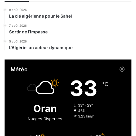
n
A
m
8 août 2026
r
e
La clé algérienne pour le Sahel
z
r
e
d
7 août 2026
w
Sortir de l’impasse
e
,
p
5 août 2026
p
u
L’Algérie, un acteur dynamique
a
i
s
s
d
m
Météo
e
a
p
i
33
e
℃
r
t
e
Oran
33º - 29º
s
46%
h
3.23 km/h
Nuages Dispersés
u
m
a