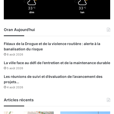
i
33
33
℃
℃
n
dim
lun
e
s
Oran Aujourd’hui
Fléaux de la Drogue et de la violence routière : alerte à la
banalisation du risque
8 août 2026
La ville face au défi de l’entretien et de la maintenance durable
5 août 2026
Les réunions de suivi et d’évaluation de l’avancement des
projets…
4 août 2026
Articles récents