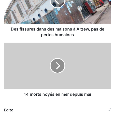
i
s
s
u
r
e
Des fissures dans des maisons à Arzew, pas de
s
pertes humaines
d
a
1
n
4
s
m
d
o
e
r
s
t
m
s
a
n
i
o
s
y
14 morts noyés en mer depuis mai
o
é
n
s
s
Edito
e
à