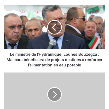
L
e
m
i
n
i
s
t
r
e
Le ministre de l’Hydraulique, Lounès Bouzegza :
d
Mascara bénéficiera de projets destinés à renforcer
e
l’alimentation en eau potable
l
’
C
H
a
y
r
d
t
r
e
a
s
u
c