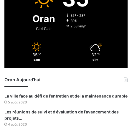
v
a
e
s
n
Oran
35º - 28º
c
t
39%
a
a
2.58 km/h
Ciel Clair
r
i
a
r
b
e
é
d
35
32
n
℃
℃
e
sam
dim
é
l
f
’
i
a
Oran Aujourd’hui
c
n
i
c
e
i
La ville face au défi de l’entretien et de la maintenance durable
r
e
5 août 2026
a
n
d
n
Les réunions de suivi et d’évaluation de l’avancement des
e
e
projets…
p
g
4 août 2026
r
e