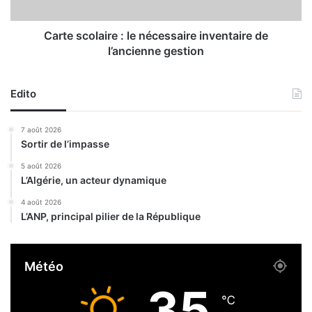
l
o
i
l
q
a
Carte scolaire : le nécessaire inventaire de
u
i
l’ancienne gestion
e
r
,
e
L
:
Edito
o
l
u
e
7 août 2026
n
n
Sortir de l’impasse
è
é
s
c
5 août 2026
B
L’Algérie, un acteur dynamique
e
o
s
4 août 2026
u
s
L’ANP, principal pilier de la République
z
a
e
i
g
r
Météo
z
e
a
i
35
:
n
℃
M