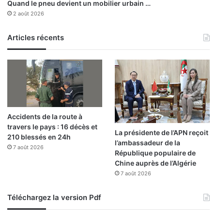
Quand le pneu devient un mobilier urbain …
o
s
2 août 2026
j
t
e
i
t
Articles récents
o
s
n
d
e
s
t
i
n
Accidents de la route à
é
travers le pays : 16 décès et
s
La présidente de l’APN reçoit
210 blessés en 24h
à
l’ambassadeur de la
r
7 août 2026
République populaire de
e
Chine auprès de l’Algérie
n
7 août 2026
f
o
Téléchargez la version Pdf
r
c