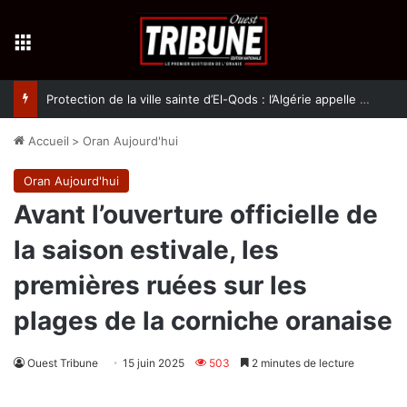
Menu
Protection de la ville sainte d’El-Qods : l’Algérie appelle à une action collective
Accueil
>
Oran Aujourd'hui
Oran Aujourd'hui
Avant l’ouverture officielle de
la saison estivale, les
premières ruées sur les
plages de la corniche oranaise
Ouest Tribune
15 juin 2025
503
2 minutes de lecture