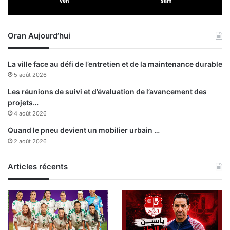
ven
sam
e
s
c
Oran Aujourd’hui
r
é
a
La ville face au défi de l’entretien et de la maintenance durable
t
5 août 2026
e
u
Les réunions de suivi et d’évaluation de l’avancement des
r
projets…
s
4 août 2026
:
Quand le pneu devient un mobilier urbain …
l
2 août 2026
e
s
l
Articles récents
a
u
r
é
a