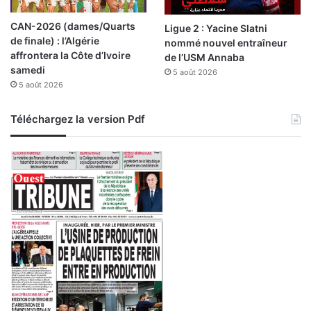
t
s
CAN-2026 (dames/Quarts
Ligue 2 : Yacine Slatni
u
de finale) : l’Algérie
nommé nouvel entraîneur
n
affrontera la Côte d’Ivoire
de l’USM Annaba
a
samedi
5 août 2026
n
5 août 2026
i
m
e
Téléchargez la version Pdf
s
s
u
r
l
’
i
m
p
o
r
t
a