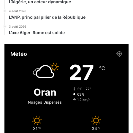
L’Algérie, un acteur dynamique
R
é
4 août 2026
p
L’ANP, principal pilier de la République
u
3 août 2026
b
L’axe Alger-Rome est solide
l
i
q
Météo
u
e
27
p
℃
o
u
r
Oran
31º - 27º
l
63%
e
1.2 km/h
Nuages Dispersés
s
j
e
u
31
34
n
℃
℃