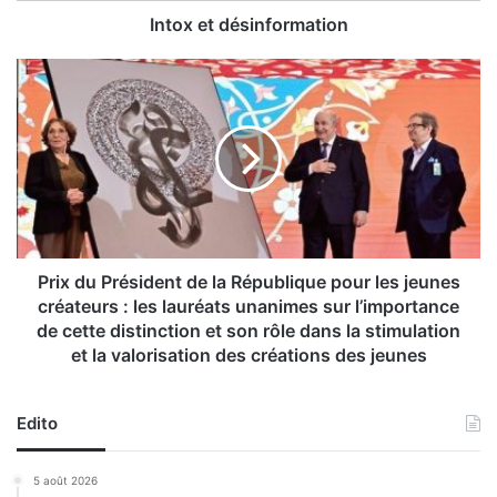
é
Intox et désinformation
s
i
P
n
r
f
i
o
x
r
d
m
u
a
P
t
r
i
é
o
s
Prix du Président de la République pour les jeunes
n
i
créateurs : les lauréats unanimes sur l’importance
d
de cette distinction et son rôle dans la stimulation
e
et la valorisation des créations des jeunes
n
t
d
Edito
e
l
5 août 2026
a