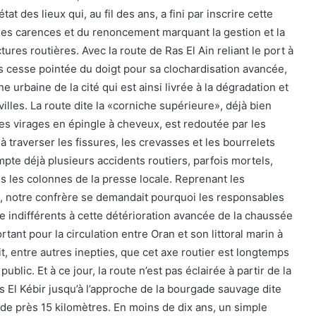
t des lieux qui, au fil des ans, a fini par inscrire cette
 des carences et du renoncement marquant la gestion et la
ures routières. Avec la route de Ras El Ain reliant le port à
sans cesse pointée du doigt pour sa clochardisation avancée,
e urbaine de la cité qui est ainsi livrée à la dégradation et
villes. La route dite la «corniche supérieure», déjà bien
s virages en épingle à cheveux, est redoutée par les
à traverser les fissures, les crevasses et les bourrelets
ompte déjà plusieurs accidents routiers, parfois mortels,
ns les colonnes de la presse locale. Reprenant les
, notre confrère se demandait pourquoi les responsables
indifférents à cette détérioration avancée de la chaussée
tant pour la circulation entre Oran et son littoral marin à
it, entre autres inepties, que cet axe routier est longtemps
ublic. Et à ce jour, la route n’est pas éclairée à partir de la
s El Kébir jusqu’à l’approche de la bourgade sauvage dite
 de près 15 kilomètres. En moins de dix ans, un simple