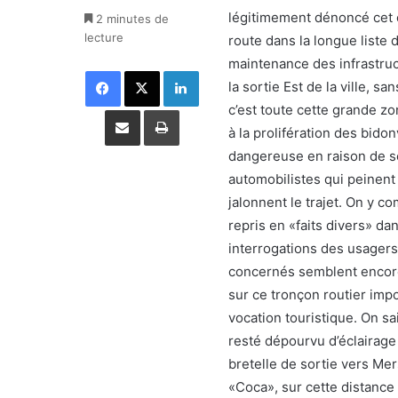
légitimement dénoncé cet éta
2 minutes de
lecture
route dans la longue liste
maintenance des infrastruct
Facebook
X
Linkedin
la sortie Est de la ville, 
c’est toute cette grande zon
Partager par email
Imprimer
à la prolifération des bidon
dangereuse en raison de se
automobilistes qui peinent 
jalonnent le trajet. On y c
repris en «faits divers» da
interrogations des usagers
concernés semblent encore 
sur ce tronçon routier impor
vocation touristique. On sa
resté dépourvu d’éclairage p
bretelle de sortie vers Mer
«Coca», sur cette distance