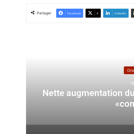
Partager
Facebook
X
Linkedin
Lir
Ora
1
Nette augmentation du 
«co