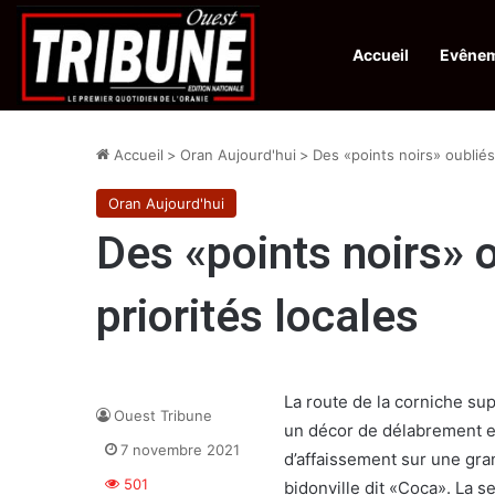
Accueil
Evêne
Infos en Direct:
Protection de la ville sainte d’El-Qods : l’Algérie ap
Accueil
>
Oran Aujourd'hui
>
Des «points noirs» oubliés
Oran Aujourd'hui
Des «points noirs» 
priorités locales
La route de la corniche sup
Ouest Tribune
un décor de délabrement 
7 novembre 2021
d’affaissement sur une gran
501
bidonville dit «Coca». La 