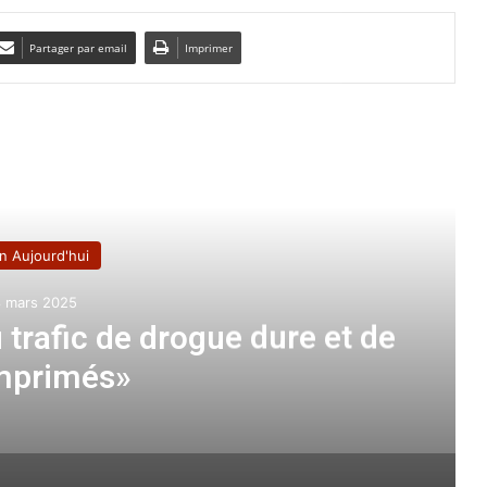
Partager par email
Imprimer
e le suivant
n Aujourd'hui
8 mars 2025
trafic de drogue dure et de
mprimés»