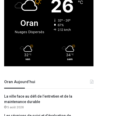
26
℃
Oran
32º - 26º
67%
2.12 km/h
Nuages Dispersés
32
34
℃
℃
ven
sam
Oran Aujourd’hui
La ville face au défi de l’entretien et de la
maintenance durable
5 août 2026
Les réunions de suivi et d’évaluation de