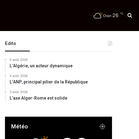
℃
26
Re
Oran
Edito
5 août 2026
L’Algérie, un acteur dynamique
4 août 2026
L’ANP, principal pilier de la République
3 août 2026
L’axe Alger-Rome est solide
Météo