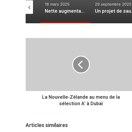
août 2022
18 mars 2025
29 septembre 2025
Anarchie et clochardisation urbaine
Nette augmentation du trafic de drogue dure et de «comprimés»
Un projet de sau
L
a
N
o
u
v
e
l
l
La Nouvelle-Zélande au menu de la
e
sélection A’ à Dubaï
-
Z
é
l
Articles similaires
a