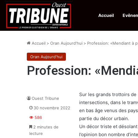
Accueil
Evêne
Infos en Direct:
La revue El Djeïch : l’Algérie poursuit la réalisation
Accueil
>
Oran Aujourd'hui
>
Profession: «Mendiant à p
Oran Aujourd'hui
Profession: «Mendi
Sur les grands trottoirs de
Ouest Tribune
intersections, dans le tr
30 novembre 2022
en bas âge venus des pays
586
partie du décor urbain.
Un décor triste et désolant
2 minutes de
lecture
l’opinion bon nombre d’int