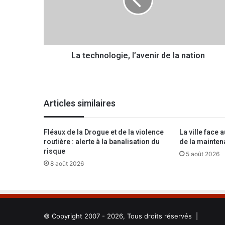
c
h
n
o
l
La technologie, l’avenir de la nation
o
g
i
e
,
Articles similaires
l
’
a
Fléaux de la Drogue et de la violence
La ville face a
v
routière : alerte à la banalisation du
de la mainten
e
risque
5 août 2026
n
8 août 2026
i
r
d
e
l
© Copyright 2007 - 2026, Tous droits réservés |
a