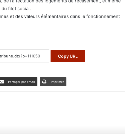
es, de l’affectation des logements de recasement, et même
du filet social.
rmes et des valeurs élémentaires dans le fonctionnement
Copy URL
Partager par email
Imprimer
e le suivant