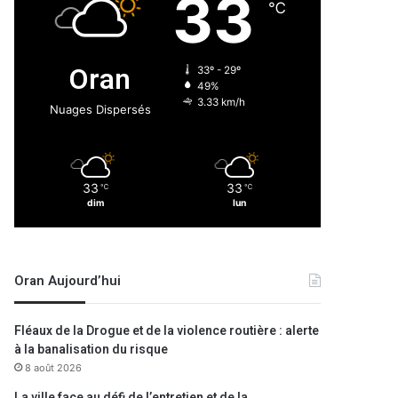
33
℃
Oran
33º - 29º
49%
3.33 km/h
Nuages Dispersés
33
33
℃
℃
dim
lun
Oran Aujourd’hui
Fléaux de la Drogue et de la violence routière : alerte
à la banalisation du risque
8 août 2026
La ville face au défi de l’entretien et de la