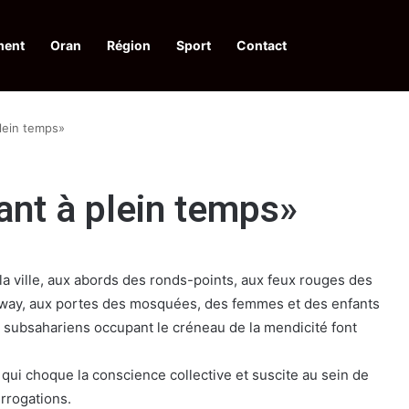
ment
Oran
Région
Sport
Contact
 d’acquis qualitatifs et historiques dans un climat de sécurité et de stabili
lein temps»
ant à plein temps»
 la ville, aux abords des ronds-points, aux feux rouges des
amway, aux portes des mosquées, des femmes et des enfants
 subsahariens occupant le créneau de la mendicité font
 qui choque la conscience collective et suscite au sein de
errogations.