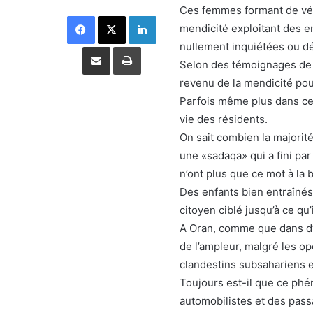
Ces femmes formant de vér
Facebook
X
Linkedin
mendicité exploitant des e
nullement inquiétées ou dé
Partager par email
Imprimer
Selon des témoignages de 
revenu de la mendicité pour
Parfois même plus dans cer
vie des résidents.
On sait combien la majorité
une «sadaqa» qui a fini pa
n’ont plus que ce mot à la 
Des enfants bien entraînés 
citoyen ciblé jusqu’à ce qu
A Oran, comme que dans d’
de l’ampleur, malgré les o
clandestins subsahariens e
Toujours est-il que ce ph
automobilistes et des pass