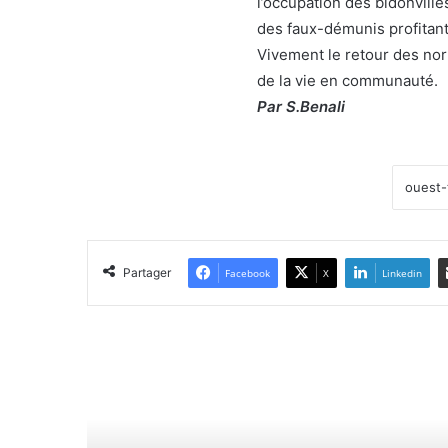
l’occupation des bidonvill
des faux-démunis profitant 
Vivement le retour des no
de la vie en communauté.
Par S.Benali
Partager
Facebook
X
Linkedin
Lir