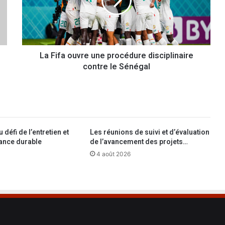
f
a
o
u
v
La Fifa ouvre une procédure disciplinaire
r
contre le Sénégal
e
u
n
e
p
r
o
u défi de l’entretien et
Les réunions de suivi et d’évaluation
c
ance durable
de l’avancement des projets…
é
4 août 2026
d
u
r
e
d
i
s