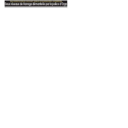
Oran Aujourd'hui
30 mars 2024
Les constructions illicites… b
que les démolitio
re 2025
20 janvier 2025
21 octobre 2023
«La Culture du résultat» inscrite dans la démarche de gestion des projets inscrits au développement local
Le déficit de maîtrise et de rationalité dans la gestion des opérations d’amélioration et de maintenance urbaine
Tour du Châteauneuf: des paradoxes et des non-dits