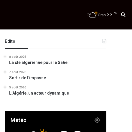
℃
33
Re
Oran
té
Edito
8 août 2026
La clé algérienne pour le Sahel
7 août 2026
Sortir de l’impasse
5 août 2026
L’Algérie, un acteur dynamique
Météo