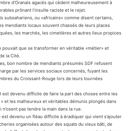
ombre d’Oranais agacés qui cèdent malheureusement à
ables prônant l’insulte raciste et le rejet.
nts subsahariens, ou «africains» comme disent certains,
es mendiants locaux souvent chassés de leurs places
quées, les marchés, les cimetières et autres lieux propices
e pouvait que se transformer en véritable «métier» et
de la Cité.
ges, bon nombre de mendiants présumés SDF refusent
harge par les services sociaux concernés, fuyant les
embres du Croissant-Rouge lors de leurs tournées
 est devenu difficile de faire la part des choses entre les
 » et les malheureux et véritables démunis plongés dans
qui n’osent pas tendre la main dans la rue.
est devenu un fléau difficile à éradiquer qui vient s’ajouter
icheries organisées autour des squats du vieux bâti, de