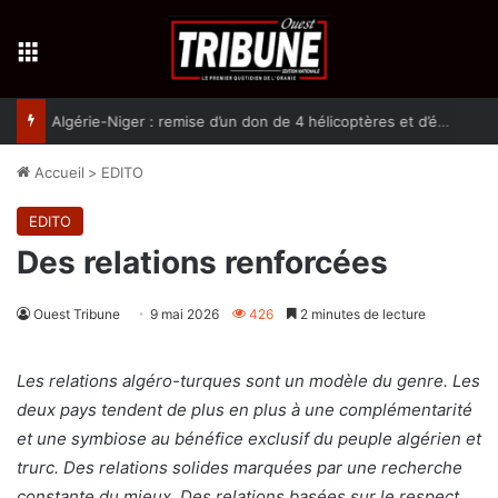
Menu
Algérie-Niger : remise d’un don de 4 hélicoptères et d’équipement militaires à l’armée nigérienne
Accueil
>
EDITO
EDITO
Des relations renforcées
Ouest Tribune
9 mai 2026
426
2 minutes de lecture
Les relations algéro-turques sont un modèle du genre. Les
deux pays tendent de plus en plus à une complémentarité
et une symbiose au bénéfice exclusif du peuple algérien et
trurc. Des relations solides marquées par une recherche
constante du mieux. Des relations basées sur le respect