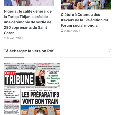
d
s
é
Nigeria : le calife général de
n
Clôture à Cotonou des
la Tariqa Tidjania préside
o
travaux de la 17e édition du
une cérémonie de sortie de
n
Forum social mondial
280 apprenants du Saint
c
9 août 2026
Coran
e
l
9 août 2026
e
m
Téléchargez la version Pdf
e
n
s
o
n
g
e
d
u
c
o
l