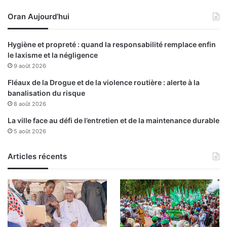
u
o
8
Oran Aujourd’hui
n
m
n
a
e
Hygiène et propreté : quand la responsabilité remplace enfin
i
l
le laxisme et la négligence
1
l
9 août 2026
9
e
4
s
Fléaux de la Drogue et de la violence routière : alerte à la
5
d
banalisation du risque
:
’
8 août 2026
l
a
La ville face au défi de l’entretien et de la maintenance durable
e
g
5 août 2026
P
r
r
i
é
Articles récents
c
s
u
i
l
d
t
e
e
n
u
t
r