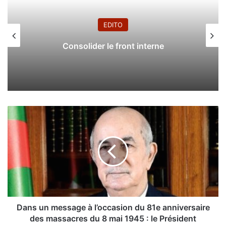
EDITO
Consolider le front interne
D
a
n
s
u
n
m
e
s
s
Dans un message à l’occasion du 81e anniversaire
a
des massacres du 8 mai 1945 : le Président