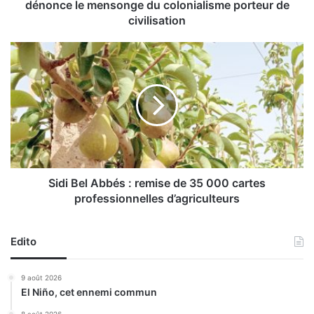
g
dénonce le mensonge du colonialisme porteur de
e
civilisation
à
l
S
’
i
o
d
c
i
c
B
a
e
s
l
i
A
o
b
n
b
Sidi Bel Abbés : remise de 35 000 cartes
d
é
professionnelles d’agriculteurs
u
s
8
:
1
r
Edito
e
e
a
m
9 août 2026
n
i
El Niño, cet ennemi commun
n
s
i