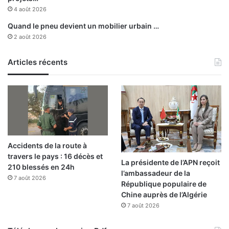
'
4 août 2026
o
Quand le pneu devient un mobilier urbain …
r
2 août 2026
g
a
n
Articles récents
i
s
a
t
i
o
n
Accidents de la route à
d
travers le pays : 16 décès et
'
La présidente de l’APN reçoit
210 blessés en 24h
é
l’ambassadeur de la
7 août 2026
l
République populaire de
e
Chine auprès de l’Algérie
c
7 août 2026
t
i