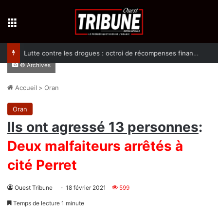
Menu
Lutte contre les drogues : octroi de récompenses financières aux dénonciateurs de trafiquants
© Archives
Accueil
>
Oran
Oran
Ils ont agressé 13 personnes
:
Deux malfaiteurs arrêtés à
cité Perret
Ouest Tribune
18 février 2021
599
Temps de lecture 1 minute