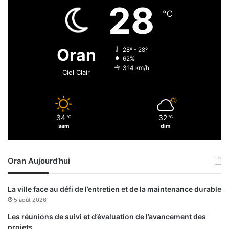
a
28
a
d
℃
l
i
o
s
u
s
Oran
28º - 28º
o
62%
l
3.14 km/h
Ciel Clair
u
t
i
o
34
32
℃
℃
n
sam
dim
d
e
l
Oran Aujourd’hui
'
A
P
La ville face au défi de l’entretien et de la maintenance durable
N
5 août 2026
e
t
Les réunions de suivi et d’évaluation de l’avancement des
l
projets…