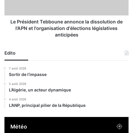
e
i
u
d
r
e
t
n
Le Président Tebboune annonce la dissolution de
é
t
l'APN et l'organisation d'élections législatives
l
T
anticipées
e
e
c
b
t
b
Edito
r
o
o
u
7 août 2026
c
n
Sortir de l’impasse
u
e
t
a
5 août 2026
é
n
L’Algérie, un acteur dynamique
à
n
4 août 2026
B
o
L’ANP, principal pilier de la République
i
n
r
c
G
e
Météo
h
l
b