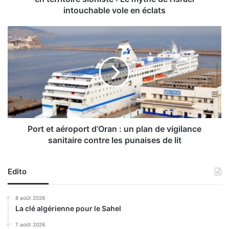
v
intouchable vole en éclats
e
r
P
g
o
u
r
r
t
e
e
d
t
e
a
l
é
a
r
r
o
Port et aéroport d’Oran : un plan de vigilance
é
p
sanitaire contre les punaises de lit
s
o
i
r
s
t
Edito
t
d
a
’
8 août 2026
n
O
La clé algérienne pour le Sahel
c
r
e
a
7 août 2026