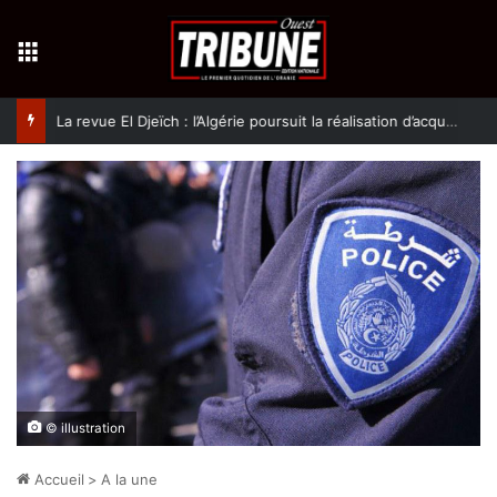
Menu
La revue El Djeïch : l’Algérie poursuit la réalisation d’acquis qualitatifs et historiques dans un climat de sécurité et de stabilité
© illustration
Accueil
>
A la une