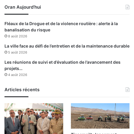
o
a
Oran Aujourd’hui
i
n
r
i
e
t
Fléaux de la Drogue et de la violence routière : alerte à la
s
a
banalisation du risque
i
i
8 août 2026
o
r
n
e
La ville face au défi de l’entretien et de la maintenance durable
i
c
5 août 2026
s
o
Les réunions de suivi et d’évaluation de l’avancement des
t
n
projets…
e
t
4 août 2026
:
r
L
e
e
Articles récents
l
m
e
y
s
t
p
h
u
e
n
d
a
e
i