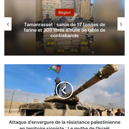
Région
Tamanrasset : saisie de 17 tonnes de
farine et 300 litres d’huile de table de
contrebande
A
t
t
a
q
u
e
d
'
e
Attaque d'envergure de la résistance palestinienne
n
en territoire sioniste : Le mythe de l'Israël