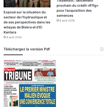
Tissemsilt : lancement
l
s
prochain du crédit «R’fig»
'
e
pour l’acquisition des
Exposé sur la situation du
I
s
semences
secteur de l’hydraulique et
s
d
8 août 2026
de ses perspectives dans les
r
e
wilayas de Biskra et d’El
a
l
Kantara
ë
i
8 août 2026
l
t
i
Téléchargez la version Pdf
n
t
o
u
c
h
a
b
l
e
v
o