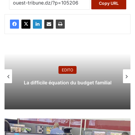
Copy URL
EDITO
La difficile équation du budget familial
U
n
e