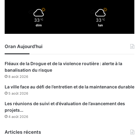
p
a
r
33
33
℃
℃
S
dim
lun
o
n
a
Oran Aujourd’hui
t
r
a
Fléaux de la Drogue et de la violence routière : alerte à la
c
banalisation du risque
h
8 août 2026
La ville face au défi de l’entretien et de la maintenance durable
5 août 2026
Les réunions de suivi et d’évaluation de l’avancement des
projets…
4 août 2026
Articles récents