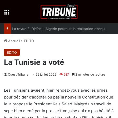
Menu
La revue El Djeïch : l’Algérie poursuit la réalisation d’acquis qualitatifs et historiques dans un climat de sécurité et de stabilité
Accueil
>
EDITO
EDITO
La Tunisie a voté
Ouest Tribune
25 juillet 2022
587
2 minutes de lecture
Les Tunisiens avaient, hier, rendez-vous avec les urnes
pour décider d’adopter ou pas la nouvelle Constitution que
leur propose le Président Kais Saied. Malgré un travail de
sape bien mené par la presse française qui n’a pas hésité à
jeter le doute sur la démarche du chef de l’Etat tunisien, il