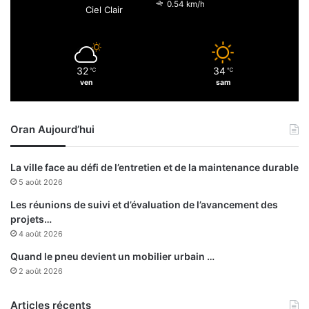
s
0.54 km/h
Ciel Clair
t
b
i
é
o
n
n
é
32
34
t
℃
℃
f
ven
sam
e
i
r
c
r
i
Oran Aujourd’hui
o
a
r
i
i
r
La ville face au défi de l’entretien et de la maintenance durable
s
e
5 août 2026
t
s
e
d
Les réunions de suivi et d’évaluation de l’avancement des
«
e
projets…
M
c
4 août 2026
A
r
Quand le pneu devient un mobilier urbain …
K
é
2 août 2026
»
d
à
i
K
Articles récents
t