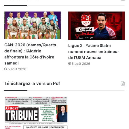
h
s
e
r
r
a
t
a
CAN-2026 (dames/Quarts
Ligue 2 : Yacine Slatni
e
de finale) : l’Algérie
nommé nouvel entraîneur
t
affrontera la Côte d’Ivoire
de l’USM Annaba
B
samedi
e
5 août 2026
5 août 2026
n
i
O
Téléchargez la version Pdf
u
a
r
t
i
l
a