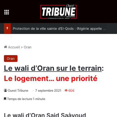
Menu
Protection de la ville sainte d’El-Qods : l’Algérie appelle à une action collective
Accueil
>
Oran
Oran
Le wali d’Oran sur le terrain
:
Le logement… une priorité
Ouest Tribune
7 septembre 2021
606
Temps de lecture 1 minute
Le wali d’Oran Said Saàyoud