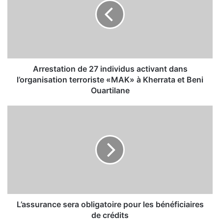
e
s
t
a
t
i
o
Arrestation de 27 individus activant dans
n
l’organisation terroriste «MAK» à Kherrata et Beni
d
Ouartilane
e
2
L
7
’
i
a
n
s
d
s
i
u
v
r
i
a
d
n
u
c
L’assurance sera obligatoire pour les bénéficiaires
s
e
de crédits