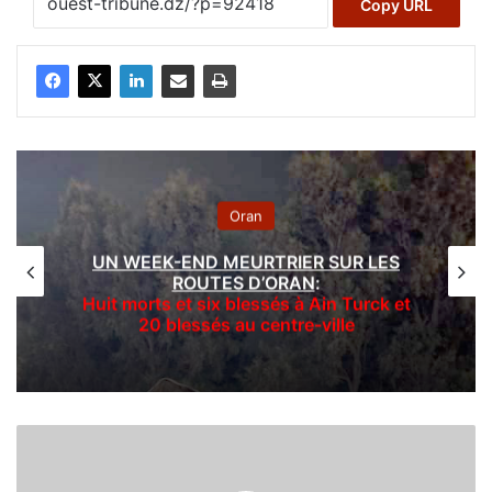
Copy URL
Oran
UN WEEK-END MEURTRIER SUR LES
ROUTES D’ORAN
:
Huit morts et six blessés à Ain Turck et
20 blessés au centre-ville
A
r
r