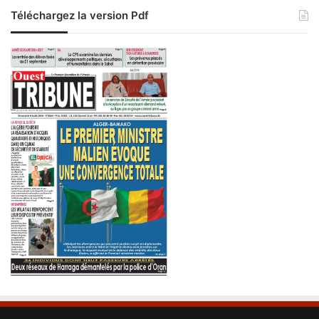
e
Téléchargez la version Pdf
w