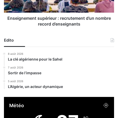
k
n
h
e
e
m
i
e
Enseignement supérieur : recrutement d’un nombre
r
n
record d’enseignants
:
t
l
s
a
u
Edito
n
p
c
é
8 août 2026
e
r
La clé algérienne pour le Sahel
m
i
e
e
7 août 2026
n
Sortir de l’impasse
u
t
r
5 août 2026
d
:
L’Algérie, un acteur dynamique
e
r
s
e
t
c
Météo
r
r
a
u
v
t