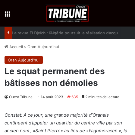
Menu
La revue El Djeïch : l’Algérie poursuit la réalisation d’acquis qualitatifs et historiques dans un climat de sécurité et de stabilité
Accueil
>
Oran Aujourd'hui
Oran Aujourd'hui
Le squat permanent des
bâtisses non démolies
Ouest Tribune
14 août 2023
635
2 minutes de lecture
Constat: A ce jour, une grande majorité d’Oranais
continuent d’appeler un quartier du centre ville par son
ancien nom , «Saint Pierre» au lieu de «Yaghmoracen », la