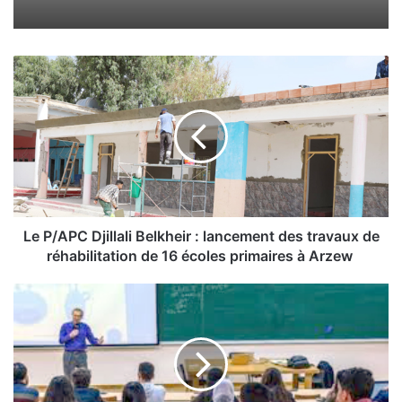
L
e
P
/
A
P
C
D
j
i
Le P/APC Djillali Belkheir : lancement des travaux de
l
réhabilitation de 16 écoles primaires à Arzew
l
a
E
l
n
i
s
B
e
e
i
l
g