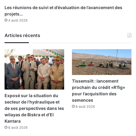
1
d
Les réunions de suivi et d’évaluation de l’avancement des
6
’
projets…
é
e
4 août 2026
c
n
o
s
l
Articles récents
e
e
i
s
g
p
n
r
a
i
n
m
t
a
s
Tissemsilt : lancement
i
prochain du crédit «R’fig»
r
pour l’acquisition des
Exposé sur la situation du
e
semences
secteur de l’hydraulique et
s
8 août 2026
de ses perspectives dans les
à
wilayas de Biskra et d’El
A
Kantara
r
8 août 2026
z