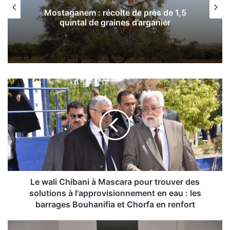
Mostaganem : récolte de près de 1,5
quintal de graines d’arganier
L
e
w
a
l
i
C
h
i
b
Le wali Chibani à Mascara pour trouver des
a
solutions à l'approvisionnement en eau : les
n
barrages Bouhanifia et Chorfa en renfort
i
à
M