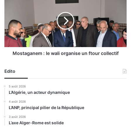
M
o
a
s
s
t
c
a
a
g
r
a
a
n
p
e
o
m
Mostaganem : le wali organise un ftour collectif
u
:
r
l
t
Edito
e
r
w
o
a
5 août 2026
u
l
L’Algérie, un acteur dynamique
v
i
e
o
4 août 2026
r
L’ANP, principal pilier de la République
r
d
g
3 août 2026
e
a
L’axe Alger-Rome est solide
s
n