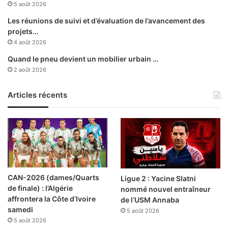
5 août 2026
n
n
Les réunions de suivi et d’évaluation de l’avancement des
e
projets…
m
4 août 2026
e
Quand le pneu devient un mobilier urbain …
n
2 août 2026
t
e
n
Articles récents
e
a
u
:
l
e
s
CAN-2026 (dames/Quarts
Ligue 2 : Yacine Slatni
b
de finale) : l’Algérie
nommé nouvel entraîneur
a
affrontera la Côte d’Ivoire
de l’USM Annaba
r
samedi
5 août 2026
r
5 août 2026
a