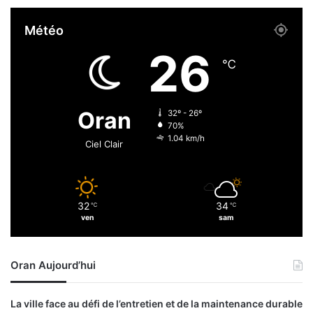
s
i
o
s
Météo
l
e
u
u
26
t
n
℃
i
f
o
t
n
o
Oran
32º - 26º
s
u
70%
à
r
1.04 km/h
Ciel Clair
l
c
'
o
a
l
p
l
32
34
p
℃
℃
e
ven
sam
r
c
o
t
v
i
Oran Aujourd’hui
i
f
s
i
La ville face au défi de l’entretien et de la maintenance durable
o