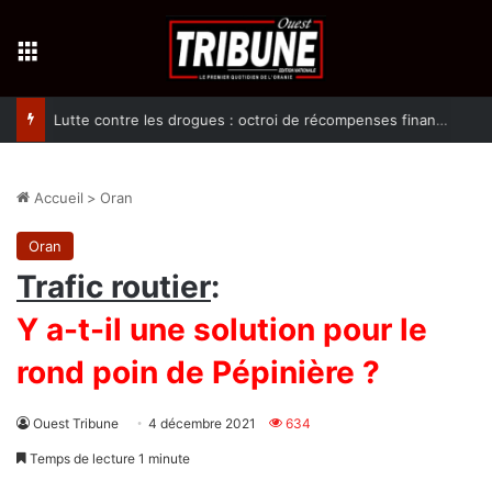
Menu
Lutte contre les drogues : octroi de récompenses financières aux dénonciateurs de trafiquants
Accueil
>
Oran
Oran
Trafic routier
:
Y a-t-il une solution pour le
rond poin de Pépinière ?
Ouest Tribune
4 décembre 2021
634
Temps de lecture 1 minute