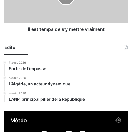
M
t
B
e
A
m
s
p
a
s
Il est temps de s’y mettre vraiment
n
d
s
e
m
Edito
s
o
’
t
y
7 août 2026
i
m
Sortir de l’impasse
v
e
a
t
5 août 2026
L’Algérie, un acteur dynamique
t
t
i
r
4 août 2026
o
e
L’ANP, principal pilier de la République
n
v
r
a
Météo
i
m