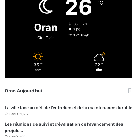
26
e
℃
n
t
Oran
35º - 26º
71%
1.72 km/h
Ciel Clair
35
32
℃
℃
sam
dim
Oran Aujourd’hui
La ville face au défi de l’entretien et de la maintenance durable
5 août 2026
Les réunions de suivi et d’évaluation de l’avancement des
projets…
4 août 2026