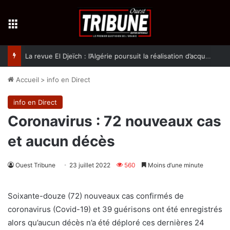
Menu
La revue El Djeïch : l’Algérie poursuit la réalisation d’acquis qualitatifs et historiques dans un climat de sécurité et de stabilité
Accueil
>
info en Direct
info en Direct
Coronavirus : 72 nouveaux cas
et aucun décès
Ouest Tribune
23 juillet 2022
560
Moins d’une minute
Soixante-douze (72) nouveaux cas confirmés de
coronavirus (Covid-19) et 39 guérisons ont été enregistrés
alors qu’aucun décès n’a été déploré ces dernières 24