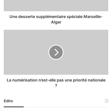
s
e
r
t
Une desserte supplémentaire spéciale Marseille-
e
Alger
s
u
L
p
a
p
n
l
u
é
m
m
é
e
r
n
i
t
s
a
a
La numérisation n’est-elle pas une priorité nationale
i
t
?
r
i
e
o
s
n
Edito
p
n
é
’