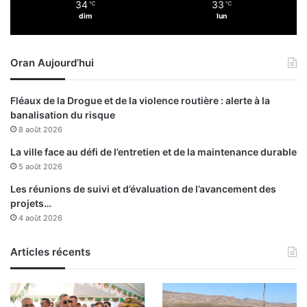
34
33
℃
℃
é
dim
lun
n
a
t
Oran Aujourd’hui
i
o
n
Fléaux de la Drogue et de la violence routière : alerte à la
a
banalisation du risque
l
8 août 2026
e
?
La ville face au défi de l’entretien et de la maintenance durable
5 août 2026
Les réunions de suivi et d’évaluation de l’avancement des
projets…
4 août 2026
Articles récents