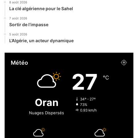
8 août 2026
c
e
La clé algérienne pour le Sahel
i
s
a
t
7 août 2026
l
Sortir de l’impasse
-
e
e
5 août 2026
M
l
L’Algérie, un acteur dynamique
a
l
r
e
s
p
Météo
e
a
i
s
27
l
u
℃
l
n
e
e
-
p
Oran
34º - 27º
A
r
73%
l
i
0.93 km/h
Nuages Dispersés
g
o
e
r
r
i
t