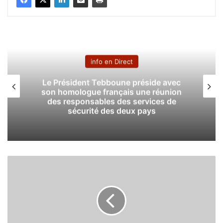
info en Direct
Le Président Tebboune préside avec
son homologue français une réunion
des responsables des services de
sécurité des deux pays
U
n
e
d
e
s