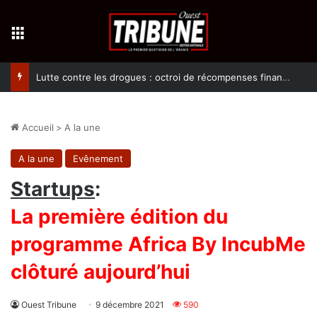
Menu
Lutte contre les drogues : octroi de récompenses financières aux dénonciateurs de trafiquants
Accueil
>
A la une
A la une
Evênement
Startups
:
La première édition du
programme Africa By IncubMe
clôturé aujourd’hui
Ouest Tribune
9 décembre 2021
590