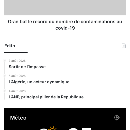
i
t
n
l
a
e
n
r
Oran bat le record du nombre de contaminations au
c
e
covid-19
e
c
m
o
e
r
Edito
n
d
t
d
7 août 2026
c
u
Sortir de l’impasse
o
n
m
o
5 août 2026
p
L’Algérie, un acteur dynamique
m
l
b
4 août 2026
é
r
L’ANP, principal pilier de la République
m
e
e
d
n
e
Météo
t
c
a
o
i