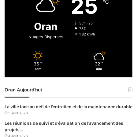
25
n
℃
r
t
e
a
d
m
Oran
35º - 25º
e
i
78%
n
1.82 km/h
Nuages Dispersés
c
a
e
t
l
i
u
o
35
32
i
℃
℃
n
sam
dim
d
s
e
a
s
u
Oran Aujourd’hui
b
c
a
o
n
v
La ville face au défi de l’entretien et de la maintenance durable
q
i
5 août 2026
u
d
e
-
Les réunions de suivi et d’évaluation de l’avancement des
s
1
projets…
»
9
4 août 2026