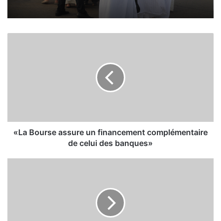
«
L
a
B
o
u
r
s
e
a
«La Bourse assure un financement complémentaire
s
de celui des banques»
s
u
O
r
r
e
a
u
n
n
b
f
a