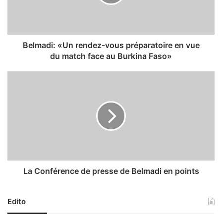
d
i
:
«
U
Belmadi: «Un rendez-vous préparatoire en vue
n
du match face au Burkina Faso»
r
e
L
n
a
d
C
e
o
z
n
-
f
v
é
o
r
u
e
s
n
La Conférence de presse de Belmadi en points
p
c
r
e
é
Edito
d
p
e
a