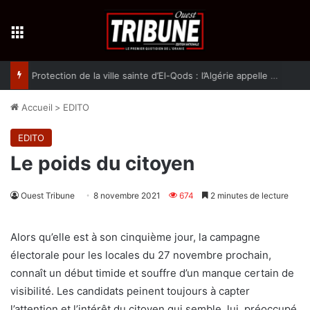
Menu
Protection de la ville sainte d’El-Qods : l’Algérie appelle à une action collective
Accueil
>
EDITO
EDITO
Le poids du citoyen
Ouest Tribune
8 novembre 2021
674
2 minutes de lecture
Alors qu’elle est à son cinquième jour, la campagne
électorale pour les locales du 27 novembre prochain,
connaît un début timide et souffre d’un manque certain de
visibilité. Les candidats peinent toujours à capter
l’attention et l’intérêt du citoyen qui semble, lui, préoccupé