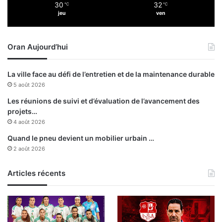
30
32
℃
℃
a
s
jeu
ven
c
e
a
Oran Aujourd’hui
u
B
u
La ville face au défi de l’entretien et de la maintenance durable
r
5 août 2026
k
i
Les réunions de suivi et d’évaluation de l’avancement des
n
projets…
a
4 août 2026
F
Quand le pneu devient un mobilier urbain …
a
2 août 2026
s
o
»
Articles récents