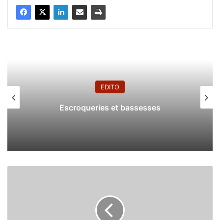
EDITO
Escroqueries et bassesses
B
e
l
m
a