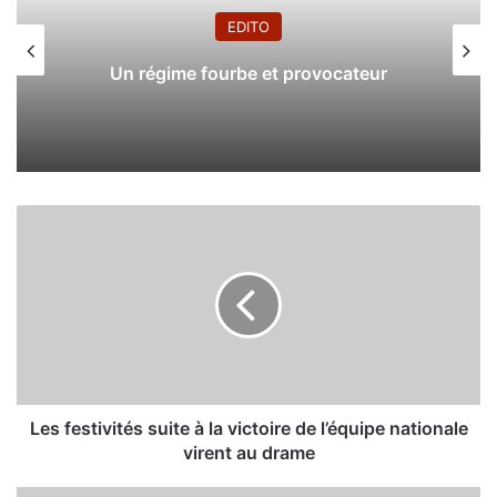
EDITO
Un régime fourbe et provocateur
L
e
s
f
e
s
t
i
v
i
Les festivités suite à la victoire de l’équipe nationale
t
virent au drame
é
s