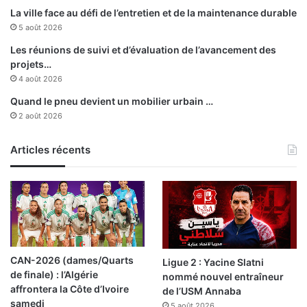
u
i
La ville face au défi de l’entretien et de la maintenance durable
d
d
5 août 2026
r
a
Les réunions de suivi et d’évaluation de l’avancement des
m
projets…
e
4 août 2026
Quand le pneu devient un mobilier urbain …
2 août 2026
Articles récents
CAN-2026 (dames/Quarts
Ligue 2 : Yacine Slatni
de finale) : l’Algérie
nommé nouvel entraîneur
affrontera la Côte d’Ivoire
de l’USM Annaba
samedi
5 août 2026