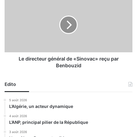
L
s
e
u
d
i
i
t
r
e
e
à
c
l
t
a
e
v
u
Le directeur général de «Sinovac» reçu par
i
r
Benbouzid
c
g
t
é
o
n
Edito
i
é
r
r
5 août 2026
e
a
L’Algérie, un acteur dynamique
d
l
e
d
4 août 2026
l
L’ANP, principal pilier de la République
e
’
«
3 août 2026
é
S