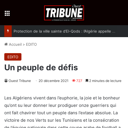
Menu
Protection de la ville sainte d’El-Qods : l’Algérie appelle à une action collective
Accueil
>
EDITO
EDITO
Un peuple de défis
Ouest Tribune
20 décembre 2021
727
2 minutes de lecture
Les Algériens vivent dans l’euphorie, la joie et le bonheur
qu’ont su leur donner leur prodiguer onze guerriers qui
ont fait chavirer tout un peuple dans l’extase absolue. La
victoire de nos Verts sur les Tunisiens et la consécration
de l’équipe nationale dans cette coupe arabe de football a