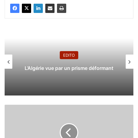
EDITO
L’Algérie vue par un prisme déformant
L
a
d
é
c