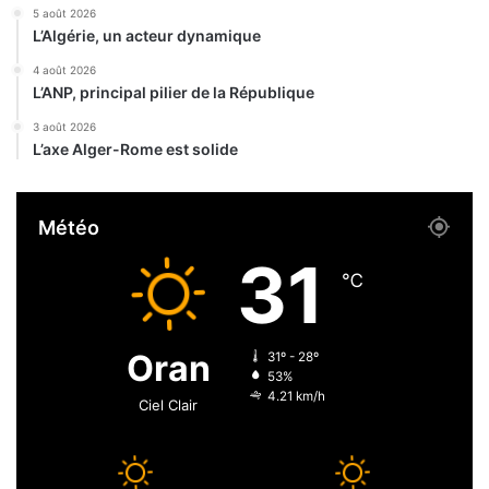
s
e
5 août 2026
e
b
L’Algérie, un acteur dynamique
?
m
a
4 août 2026
L’ANP, principal pilier de la République
r
c
3 août 2026
h
L’axe Alger-Rome est solide
a
n
d
Météo
s
e
31
t
℃
u
n
e
Oran
31º - 28º
n
53%
g
4.21 km/h
Ciel Clair
o
u
e
m