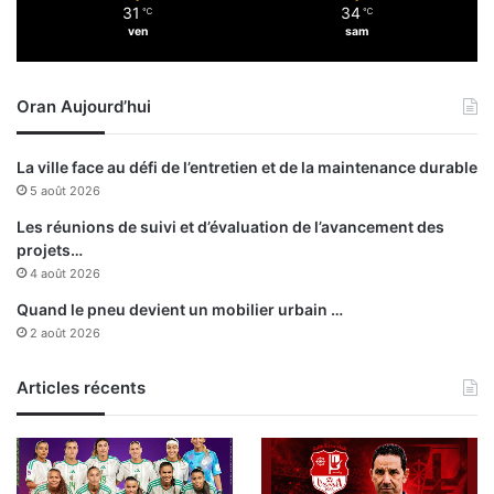
31
34
℃
℃
e
ven
sam
n
t
c
Oran Aujourd’hui
e
r
t
La ville face au défi de l’entretien et de la maintenance durable
a
5 août 2026
i
n
Les réunions de suivi et d’évaluation de l’avancement des
projets…
4 août 2026
Quand le pneu devient un mobilier urbain …
2 août 2026
Articles récents