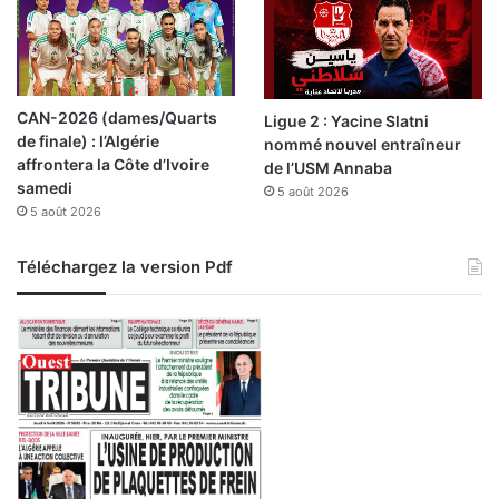
é
b
a
t
CAN-2026 (dames/Quarts
Ligue 2 : Yacine Slatni
de finale) : l’Algérie
nommé nouvel entraîneur
affrontera la Côte d’Ivoire
de l’USM Annaba
samedi
5 août 2026
5 août 2026
Téléchargez la version Pdf