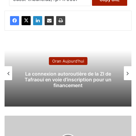
Oran Aujourd'hui
La connexion autoroutière de la ZI de
Tafraoui en voie d’inscription pour un
financement
D
é
m