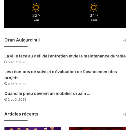
n
n
32
34
℃
℃
e
ven
sam
m
e
n
Oran Aujourd’hui
t
e
t
La ville face au défi de l’entretien et de la maintenance durable
é
5 août 2026
l
e
Les réunions de suivi et d’évaluation de l’avancement des
c
projets…
t
4 août 2026
i
Quand le pneu devient un mobilier urbain …
o
2 août 2026
n
s
Articles récents
e
n
d