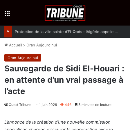
Menu
Protection de la ville sainte d’El-Qods : l’Algérie appelle à une action collective
Accueil
>
Oran Aujourd'hui
Oran Aujourd'hui
Sauvegarde de Sidi El-Houari :
en attente d’un vrai passage à
l’acte
Ouest Tribune
1 juin 2026
446
3 minutes de lecture
L’annonce de la création d’une nouvelle commission
spécialisée chargée d’assurer la coordination avec le